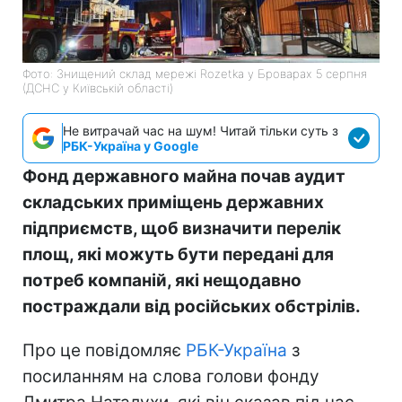
Фото: Знищений склад мережі Rozetka у Броварах 5 серпня
(ДСНС у Київській області)
Не витрачай час на шум! Читай тільки суть з
РБК-Україна у Google
Фонд державного майна почав аудит
складських приміщень державних
підприємств, щоб визначити перелік
площ, які можуть бути передані для
потреб компаній, які нещодавно
постраждали від російських обстрілів.
Про це повідомляє
РБК-Україна
з
посиланням на слова голови фонду