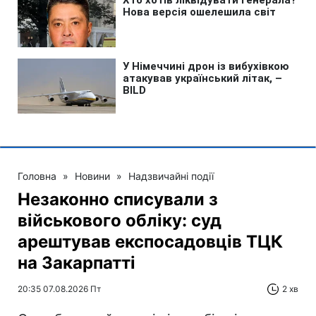
Головна
»
Новини
»
Надзвичайні події
Незаконно списували з
військового обліку: суд
арештував експосадовців ТЦК
на Закарпатті
20:35 07.08.2026 Пт
2 хв