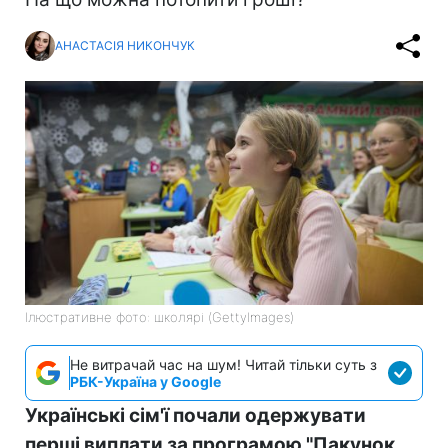
АНАСТАСІЯ НИКОНЧУК
Ілюстративне фото: школярі (GettyImages)
Не витрачай час на шум! Читай тільки суть з
РБК-Україна у Google
Українські сім'ї почали одержувати
перші виплати за програмою "Пакунок