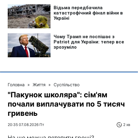
Головна
»
Життя
»
Суспільство
"Пакунок школяра": сім'ям
почали виплачувати по 5 тисяч
гривень
20:35 07.08.2026 Пт
2 хв
На що можна потопити гроші?