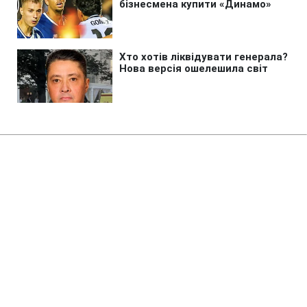
Головна
»
Бізнес
Продажі військових товарів на
Wildberries рекордно впали
після атак ЗСУ, - ЗМІ
18:18 07.08.2026 Пт
2 хв
Попри всі заперечення на маркетплейсі
торгували бронежилетами і дронами