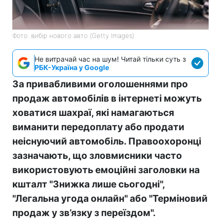
Фото: вибір нового авто (Getty Images)
Не витрачай час на шум! Читай тільки суть з
РБК-Україна у Google
За привабливими оголошеннями про
продаж автомобілів в інтернеті можуть
ховатися шахраї, які намагаються
виманити передоплату або продати
неіснуючий автомобіль. Правоохоронці
зазначають, що зловмисники часто
використовують емоційні заголовки на
кшталт "Знижка лише сьогодні",
"Легальна угода онлайн" або "Терміновий
продаж у зв’язку з переїздом".