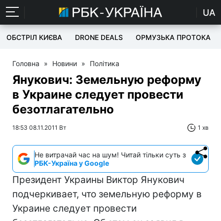
UA
ОБСТРІЛ КИЄВА
DRONE DEALS
ОРМУЗЬКА ПРОТОКА
Головна
»
Новини
»
Політика
Янукович: Земельную реформу
в Украине следует провести
безотлагательно
18:53 08.11.2011 Вт
1 хв
Не витрачай час на шум! Читай тільки суть з
РБК-Україна у Google
Президент Украины Виктор Янукович
подчеркивает, что земельную реформу в
Украине следует провести