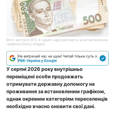
Фото: виплати ВПО й надалі надходитимуть за встановленим
графіком (Getty Images)
Не витрачай час на шум! Читай тільки суть з
РБК-Україна у Google
У серпні 2026 року внутрішньо
переміщені особи продовжать
отримувати державну допомогу на
проживання за встановленим графіком,
однак окремим категоріям переселенців
необхідно вчасно оновити свої дані.