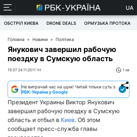
UA
ОБСТРІЛ КИЄВА
DRONE DEALS
ОРМУЗЬКА ПРОТОКА
Головна
»
Новини
»
Політика
Янукович завершил рабочую
поездку в Сумскую область
15:37 24.11.2011 Чт
1 хв
Не витрачай час на шум! Читай тільки суть з
РБК-Україна у Google
Президент Украины Виктор Янукович
завершил рабочую поездку в Сумскую
область и отбыл в
Киев
. Об этом
сообщает пресс-служба главы