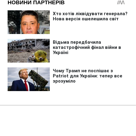
Головна
»
Новини
»
У світі
Розвідка США пов'язала з