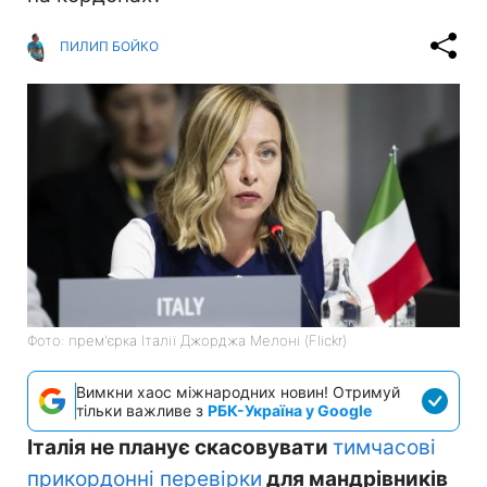
ПИЛИП БОЙКО
Фото: прем'єрка Італії Джорджа Мелоні (Flickr)
Вимкни хаос міжнародних новин! Отримуй
тільки важливе з
РБК-Україна у Google
Італія не планує скасовувати
тимчасові
прикордонні перевірки
для мандрівників