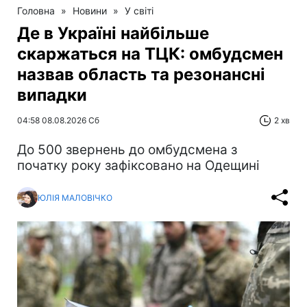
Головна
»
Новини
»
У світі
Де в Україні найбільше
скаржаться на ТЦК: омбудсмен
назвав область та резонансні
випадки
04:58 08.08.2026 Сб
2 хв
До 500 звернень до омбудсмена з
початку року зафіксовано на Одещині
ЮЛІЯ МАЛОВІЧКО