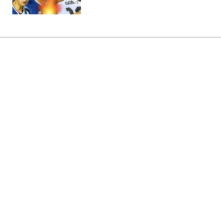
Головна
»
Новини
»
Війна в Україні
Бійці ЗСУ отримали особливе
спорядження Бундесверу: що в
нього входить
04:06 08.08.2026 Сб
2 хв
Нова система побудована за принципом
багатошаровості та адаптивності
ПИЛИП БОЙКО