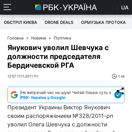
UA
ОБСТРІЛ КИЄВА
DRONE DEALS
ОРМУЗЬКА ПРОТОКА
Головна
»
Новини
»
Політика
Янукович уволил Шевчука с
должности председателя
Бердичевской РГА
12:57 11.11.2011 Пт
1 хв
Не витрачай час на шум! Читай тільки суть з
РБК-Україна у Google
Президент Украины Виктор Янукович
своим распоряжением №328/2011-рп
уволил Олега Шевчука с должности