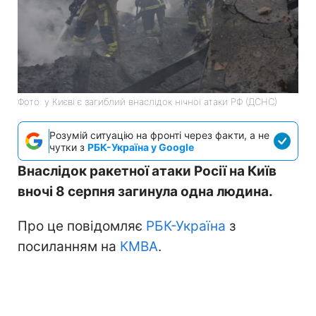
Фото: у Києві є загиблий внаслідок нічної атаки РФ (ДСНС)
Розумій ситуацію на фронті через факти, а не
чутки з
РБК-Україна у Google
Внаслідок ракетної атаки Росії на Київ
вночі 8 серпня загинула одна людина.
Про це повідомляє
РБК-Україна
з
посиланням на
КМВА
.