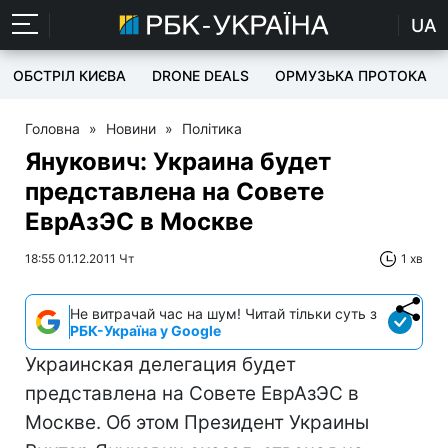
UA
ОБСТРІЛ КИЄВА
DRONE DEALS
ОРМУЗЬКА ПРОТОКА
Головна
»
Новини
»
Політика
Янукович: Украина будет
представлена ​​на Совете
ЕврАзЭС в Москве
18:55 01.12.2011 Чт
1 хв
Не витрачай час на шум! Читай тільки суть з
РБК-Україна у Google
Украинская делегация будет
представлена ​​на Совете ЕврАзЭС в
Москве. Об этом Президент Украины