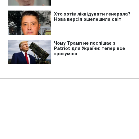
Головна
»
Новини
»
Війна в Україні
Росіяни атакували поїзд Суми -
Київ: що відомо про наслідки
10:17 08.08.2026 Сб
1 хв
Залізничники встигли відвести людей від