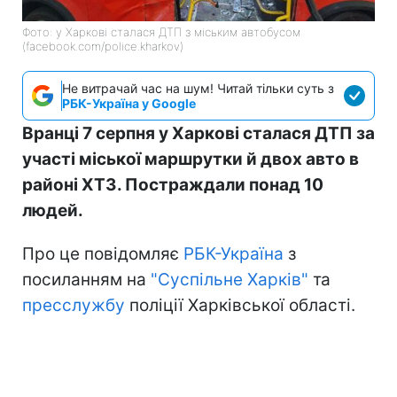
Фото: у Харкові сталася ДТП з міським автобусом
(facebook.com/police.kharkov)
Не витрачай час на шум! Читай тільки суть з
РБК-Україна у Google
Вранці 7 серпня у Харкові сталася ДТП за
участі міської маршрутки й двох авто в
районі ХТЗ. Постраждали понад 10
людей.
Про це повідомляє
РБК-Україна
з
посиланням на
"Суспільне Харків"
та
пресслужбу
поліції Харківської області.