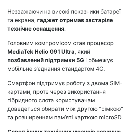
Незважаючи на високі показники батареї
та екрана,
гаджет отримав застаріле
технічне оснащення
.
Головним компромісом став процесор
MediaTek Helio G91 Ultra
, який
позбавлений підтримки 5G
і обмежує
мобільне з'єднання стандартом 4G.
Смартфон підтримує роботу з двома SIM-
картами, проте через використання
гібридного слота користувачам
доведеться обирати між другою "сімкою"
та розширенням пам’яті карткою microSD.
Серед інших технічних нюансів новинки
: