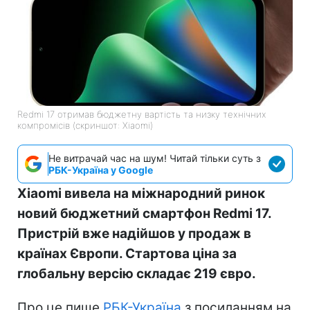
Redmi 17 отримав бюджетну вартість та низку технічних
компромісів (скриншот: Xiaomi)
Не витрачай час на шум! Читай тільки суть з
РБК-Україна у Google
Xiaomi вивела на міжнародний ринок
новий бюджетний смартфон Redmi 17.
Пристрій вже надійшов у продаж в
країнах Європи. Стартова ціна за
глобальну версію складає 219 євро.
Про це пише
РБК-Україна
з посиланням на