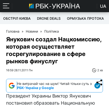
UA
ОБСТРІЛ КИЄВА
DRONE DEALS
ОРМУЗЬКА ПРОТОКА
Головна
»
Новини
»
Політика
Янукович создал Нацкомиссию,
которая осуществляет
госрегулирование в сфере
рынков финуслуг
16:59 28.11.2011 Пн
2 хв
Не витрачай час на шум! Читай тільки суть з
РБК-Україна у Google
Президент Украины Виктор Янукович
постановил образовать Национальную