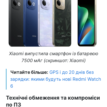
Xiaomi випустила смартфон із батареєю
7500 мАг (скриншот: Xiaomi)
Читайте більше:
GPS і до 20 днів без
зарядки: якими будуть нові Redmi Watch
6
Технічні обмеження та компроміси
по ПЗ