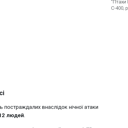
"Птахи 
С-400, 
сі
ть постраждалих внаслідок нічної атаки
 12 людей
.