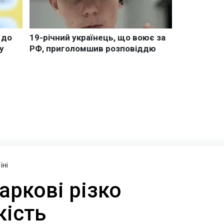
їні
Харкові різко
кість