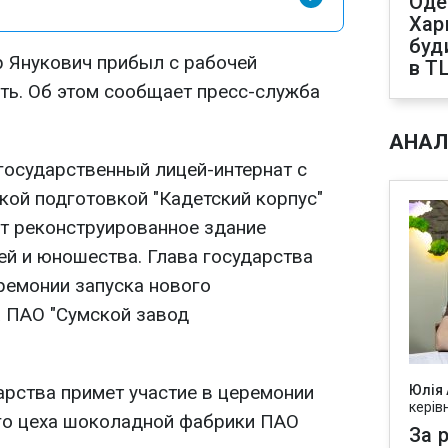
Оде
Харк
буд
 Янукович прибыл с рабочей
в Т
ть. Об этом сообщает пресс-служба
АНАЛ
государственный лицей-интернат с
кой подготовкой "Кадетский корпус"
ит реконструированное здание
ей и юношества. Глава государства
ремонии запуска нового
 ПАО "Сумской завод
дарства примет участие в церемонии
Юлія
керів
го цеха шоколадной фабрики ПАО
За р