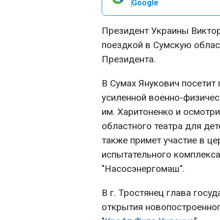
Google
Президент Украины Виктор
поездкой в Сумскую облас
Президента.
В Сумах Янукович посетит 
усиленной военно-физичес
им. Харитоненко и осмотр
областного театра для дет
также примет участие в це
испытательного комплекса
"Насосэнергомаш".
В г. Тростянец глава госу
открытия новопостроенно