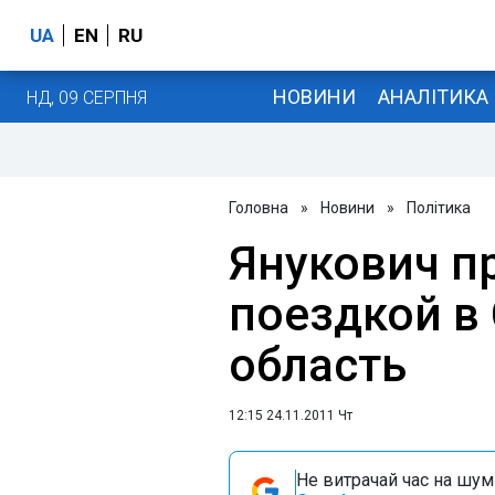
UA
EN
RU
НОВИНИ
АНАЛІТИКА
НД, 09 СЕРПНЯ
Головна
»
Новини
»
Політика
Янукович п
поездкой в
область
12:15 24.11.2011 Чт
Не витрачай час на шум!