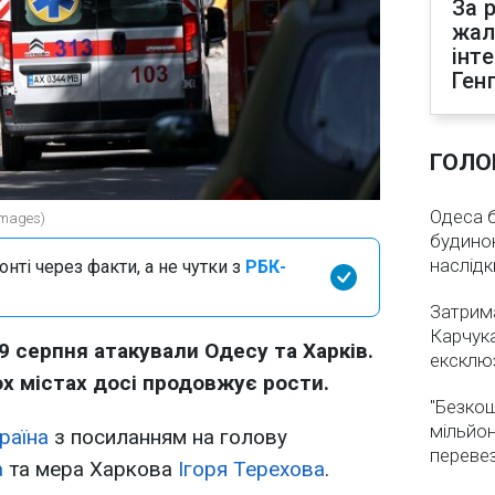
За р
жал
інт
Ген
ГОЛО
Одеса бе
Images)
будинок
наслідк
нті через факти, а не чутки з
РБК-
Затрима
Карчука
а 9 серпня атакували Одесу та Харків.
ексклюз
ох містах досі продовжує рости.
"Безкош
мільйон
раїна
з посиланням на голову
переве
а
та мера Харкова
Ігоря Терехова
.