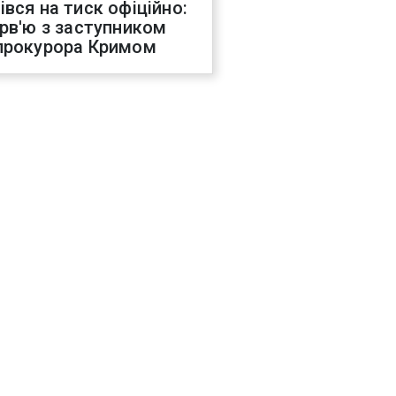
івся на тиск офіційно:
ерв'ю з заступником
прокурора Кримом