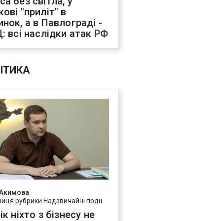
са без світла, у
ові "приліт" в
инок, а в Павлограді -
Ц: всі наслідки атак РФ
ІТИКА
 Акимова
ниця рубрики Надзвичайні події
ік ніхто з бізнесу не