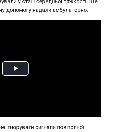
ували у стані середньої тяжкості. Ще
ну допомогу надали амбулаторно.
Play
Video
е ігнорувати сигнали повітряної