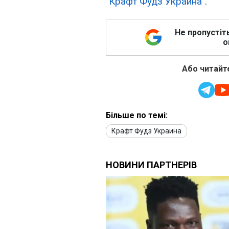
"
Крафт Фудз Украина
".
Не пропустіт
о
Або читайте
Більше по темі:
Крафт Фудз Украина