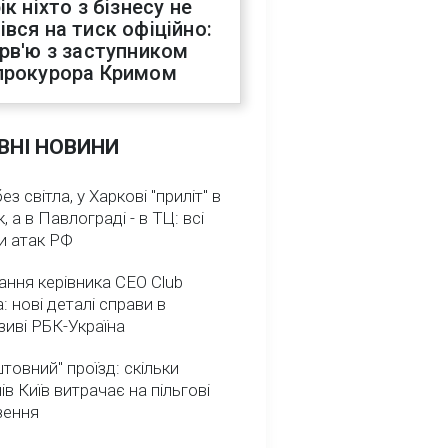
ік ніхто з бізнесу не
івся на тиск офіційно:
ерв'ю з заступником
прокурора Кримом
ВНІ НОВИНИ
з світла, у Харкові "приліт" в
, а в Павлограді - в ТЦ: всі
и атак РФ
ння керівника CEO Club
: нові деталі справи в
иві РБК-Україна
товний" проїзд: скільки
ів Київ витрачає на пільгові
зення