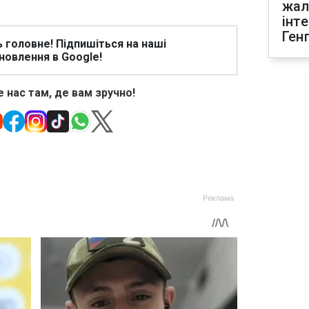
жал
інт
Ген
ь головне! Підпишіться на наші
новлення в Google!
 нас там, де вам зручно!