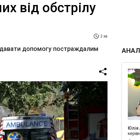
их від обстрілу
2 хв
давати допомогу постраждалим
АНАЛ
Юлія
керів