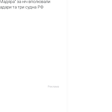
Мадяра" за ніч вполювали
радари та три судна РФ