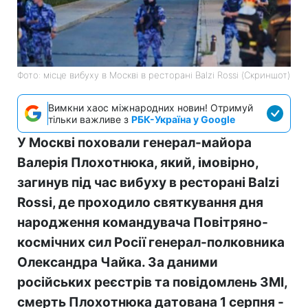
Фото: місце вибуху в Москві в ресторані Balzi Rossi (Скриншот)
Вимкни хаос міжнародних новин! Отримуй
тільки важливе з
РБК-Україна у Google
У Москві поховали генерал-майора
Валерія Плохотнюка, який, імовірно,
загинув під час вибуху в ресторані Balzi
Rossi, де проходило святкування дня
народження командувача Повітряно-
космічних сил Росії генерал-полковника
Олександра Чайка. За даними
російських реєстрів та повідомлень ЗМІ,
смерть Плохотнюка датована 1 серпня -