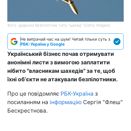
Фото: ударний безпілотник типу "шахед" (Getty Images)
Не витрачай час на шум! Читай тільки суть з
РБК-Україна у Google
Український бізнес почав отримувати
анонімні листи з вимогою заплатити
нібито "власникам шахедів" за те, щоб
їхні обʼєкти не атакували безпілотники.
Про це повідомляє
РБК-Україна
з
посиланням на
інформацію
Сергія "Флеш"
Бескрестнова.