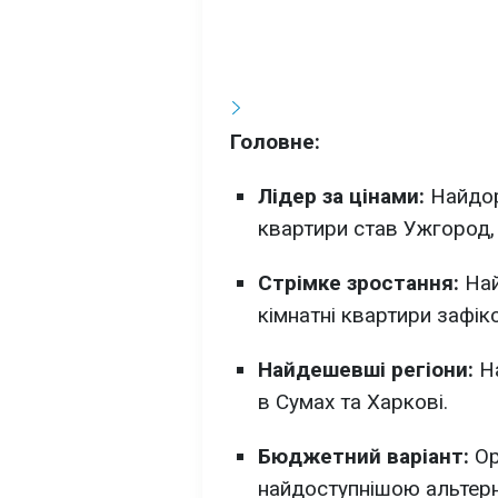
Головне:
Лідер за цінами:
Найдор
квартири став Ужгород, 
Стрімке зростання:
Най
кімнатні квартири зафік
Найдешевші регіони:
На
в Сумах та Харкові.
Бюджетний варіант:
Ор
найдоступнішою альтерн