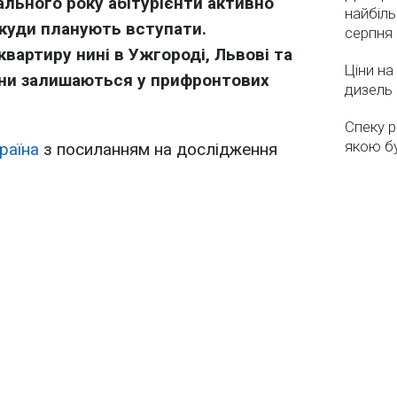
льного року абітурієнти активно
найбіль
 куди планують вступати.
серпня
артиру нині в Ужгороді, Львові та
Ціни на
ціни залишаються у прифронтових
дизель 
Спеку р
якою бу
раїна
з посиланням на дослідження