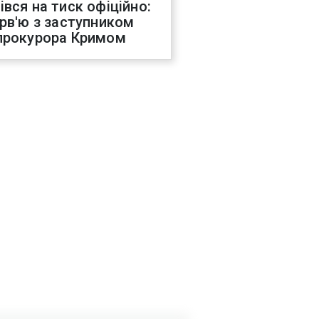
івся на тиск офіційно:
ерв'ю з заступником
прокурора Кримом