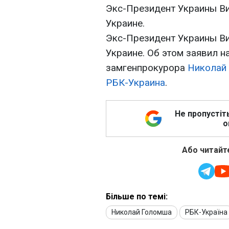
Экс-Президент Украины Ви
Украине.
Экс-Президент Украины Ви
Украине. Об этом заявил 
замгенпрокурора
Николай
РБК-Украина
.
Не пропустіт
о
Або читайте
Більше по темі:
Николай Голомша
РБК-Україна