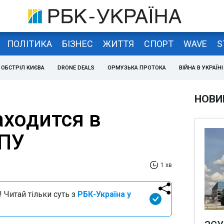
ПОЛІТИКА
БІЗНЕС
ЖИТТЯ
СПОРТ
WAVE
S
ОБСТРІЛ КИЄВА
DRONE DEALS
ОРМУЗЬКА ПРОТОКА
ВІЙНА В УКРАЇНІ
НОВИ
аходится в
ГПУ
1 хв
 Читай тільки суть з
РБК-Україна у