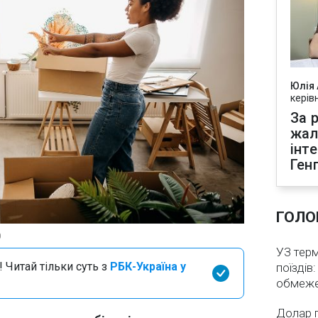
Юлія
керів
За р
жал
інт
Ген
ГОЛО
)
УЗ тер
 Читай тільки суть з
РБК-Україна у
поїздів
обмеж
Долар 