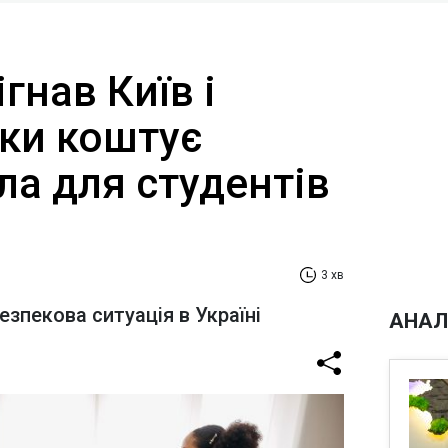
гнав Київ і
ьки коштує
ла для студентів
3 хв
езпекова ситуація в Україні
АНАЛ