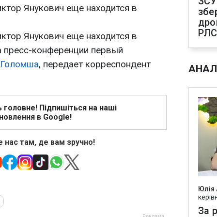
ЗСУ
ктор Янукович еще находится в
збе
дро
РЛ
ктор Янукович еще находится в
на пресс-конференции первый
 Голомша
, передает корреспондент
АНАЛ
ь головне! Підпишіться на наші
новлення в Google!
 нас там, де вам зручно!
Юлія
керів
За р