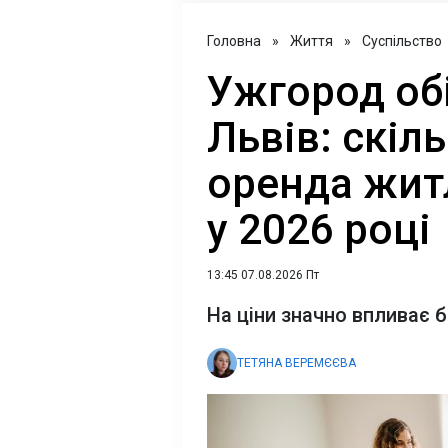
Головна
»
Життя
»
Суспільство
Ужгород обі
Львів: скіл
оренда жит
у 2026 році
13:45 07.08.2026 Пт
На ціни значно впливає б
ТЕТЯНА ВЕРЕМЄЄВА