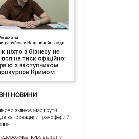
 Акимова
ниця рубрики Надзвичайні події
ік ніхто з бізнесу не
івся на тиск офіційно:
ерв'ю з заступником
прокурора Кримом
ВНІ НОВИНИ
міново змінює маршрути
: де запровадили трансфери й
ення
подорожчав: курс валют у