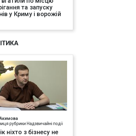
 вгатили по місцю
рігання та запуску
нів у Криму і ворожій
С
ІТИКА
 Акимова
ниця рубрики Надзвичайні події
ік ніхто з бізнесу не