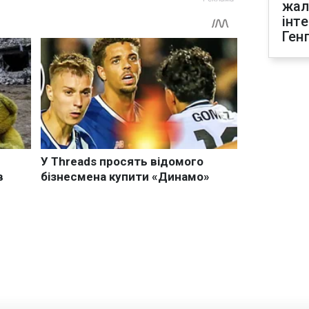
жал
інт
Ген