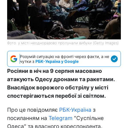
Фото: у місті неодноразово пролунали вибухи (Getty Images)
Розумій ситуацію на фронті через факти, а не
чутки з
РБК-Україна у Google
Росіяни в ніч на 9 серпня масовано
атакують Одесу дронами та ракетами.
Внаслідок ворожого обстрілу у місті
спостерігаються перебої зі світлом.
Про це повідомляє
РБК-Україна
з
посиланням на
Telegram
"Суспільне
Одеса" та власного кореспондента.