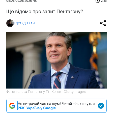
05:05 09.08.2026 Нд
2 хв
Що відомо про запит Пентагону?
ЕДУАРД ТКАЧ
Фото: голова Пентагону Піт Хегсет (Getty Images)
Не витрачай час на шум! Читай тільки суть з
РБК-Україна у Google