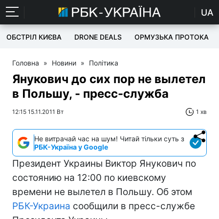
UA
ОБСТРІЛ КИЄВА
DRONE DEALS
ОРМУЗЬКА ПРОТОКА
Головна
»
Новини
»
Політика
Янукович до сих пор не вылетел
в Польшу, - пресс-служба
12:15 15.11.2011 Вт
1 хв
Не витрачай час на шум! Читай тільки суть з
РБК-Україна у Google
Президент Украины Виктор Янукович по
состоянию на 12:00 по киевскому
времени не вылетел в Польшу. Об этом
РБК-Украина
сообщили в пресс-службе