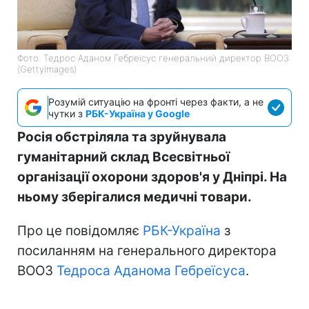
Фото: Тедрос Аданом Гебреїсус генеральний директор ВООЗ
(GettyImages)
Розумій ситуацію на фронті через факти, а не
чутки з
РБК-Україна у Google
Росія обстріляла та зруйнувала
гуманітарний склад Всесвітньої
організації охорони здоров'я у Дніпрі. На
ньому зберігалися медичні товари.
Про це повідомляє
РБК-Україна
з
посиланням на генерального директора
ВООЗ
Тедроса Аданома Гебреїсуса
.