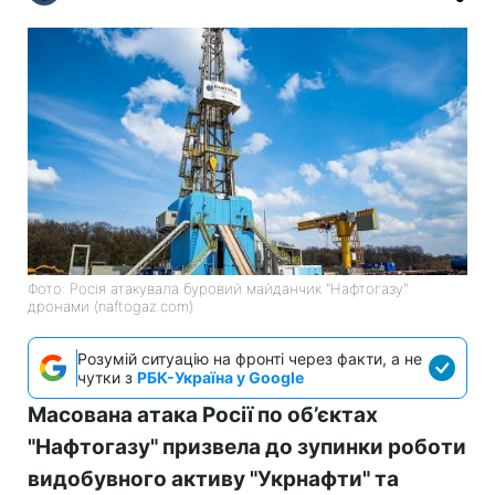
Фото: Росія атакувала буровий майданчик "Нафтогазу"
дронами (naftogaz.com)
Розумій ситуацію на фронті через факти, а не
чутки з
РБК-Україна у Google
Масована атака Росії по об’єктах
"Нафтогазу" призвела до зупинки роботи
видобувного активу "Укрнафти" та