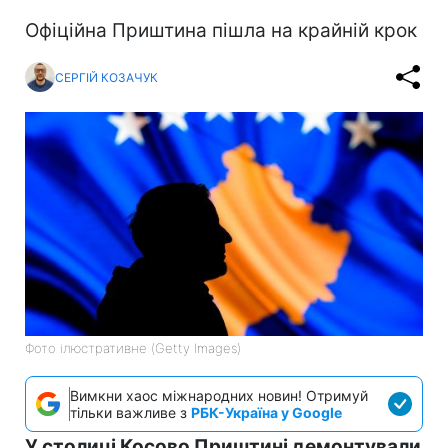
Офіційна Приштина пішла на крайній крок
СЕРГІЙ КОЗАЧУК
Фото ілюстративне (Getty Images)
Вимкни хаос міжнародних новин! Отримуй
тільки важливе з
РБК-Україна у Google
У столиці Косово Приштині демонтували