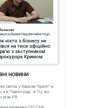
 Акимова
ниця рубрики Надзвичайні події
ік ніхто з бізнесу не
івся на тиск офіційно:
ерв'ю з заступником
прокурора Кримом
ВНІ НОВИНИ
з світла, у Харкові "приліт" в
, а в Павлограді - в ТЦ: всі
и атак РФ
ння керівника CEO Club