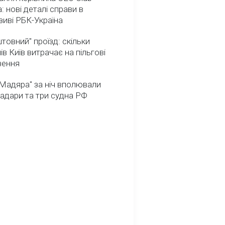
: нові деталі справи в
иві РБК-Україна
товний" проїзд: скільки
ів Київ витрачає на пільгові
зення
Мадяра" за ніч вполювали
радари та три судна РФ