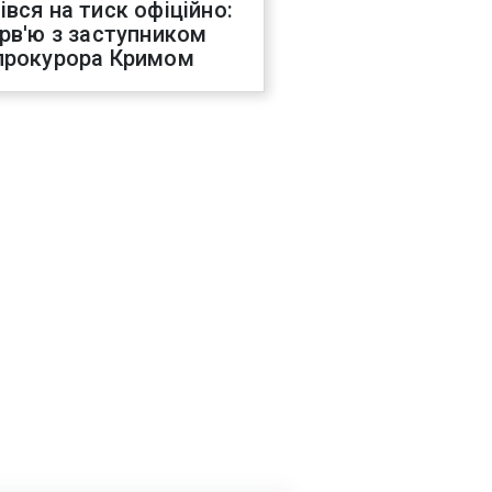
івся на тиск офіційно:
ерв'ю з заступником
прокурора Кримом