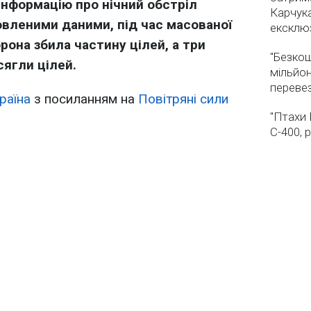
інформацію про нічний обстріл
Карчука
овленими даними, під час масованої
ексклюз
рона збила частину цілей, а три
"Безкош
сягли цілей.
мільйон
переве
раїна
з посиланням на
Повітряні сили
"Птахи 
С-400, 