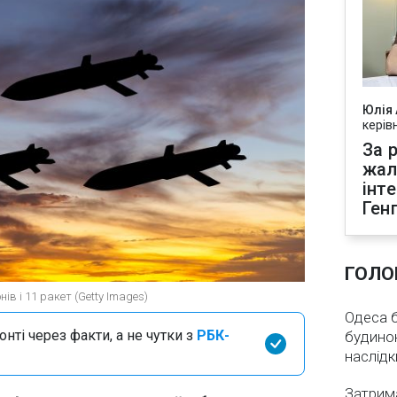
Юлія
керів
За р
жал
інт
Ген
ГОЛО
ів і 11 ракет (Getty Images)
Одеса бе
нті через факти, а не чутки з
РБК-
будинок
наслідк
Затрима