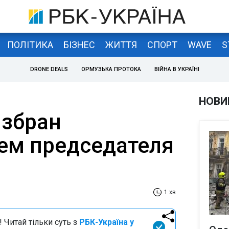
ПОЛІТИКА
БІЗНЕС
ЖИТТЯ
СПОРТ
WAVE
S
DRONE DEALS
ОРМУЗЬКА ПРОТОКА
ВІЙНА В УКРАЇНІ
НОВИ
збран
ем председателя
1 хв
 Читай тільки суть з
РБК-Україна у