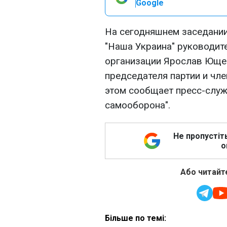
Google
На сегодняшнем заседании
"Наша Украина" руководит
организации Ярослав Юще
председателя партии и чл
этом сообщает пресс-служ
самооборона".
Не пропустіт
о
Або читайте
Більше по темі: