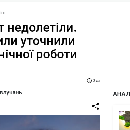
їні
т недолетіли.
или уточнили
нічної роботи
2 хв
 влучань
АНАЛ