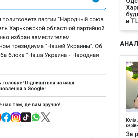
Оде
Харк
буд
 политсовета партии "Народный союз
в Т
ель Харьковской областной партийной
нко избран заместителем
АНАЛ
еном президиума "Нашей Украины". Об
ба блока "Наша Украина - Народная
ь головне! Підпишіться на наші
новлення в Google!
 нас там, де вам зручно!
Юлія
керів
За р