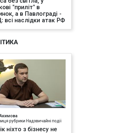
са без світла, у
ові "приліт" в
инок, а в Павлограді -
Ц: всі наслідки атак РФ
ІТИКА
 Акимова
ниця рубрики Надзвичайні події
ік ніхто з бізнесу не