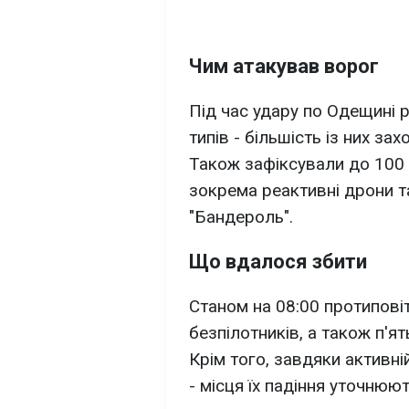
Чим атакував ворог
Під час удару по Одещині р
типів - більшість із них зах
Також зафіксували до 100 в
зокрема реактивні дрони т
"Бандероль".
Що вдалося збити
Станом на 08:00 протипов
безпілотників, а також п'ят
Крім того, завдяки активні
- місця їх падіння уточнюют