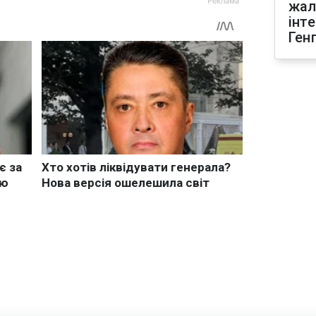
жал
інт
Ген