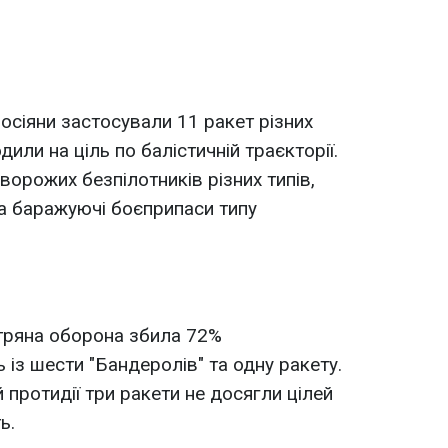
осіяни застосували 11 ракет різних
одили на ціль по балістичній траєкторії.
орожих безпілотників різних типів,
а баражуючі боєприпаси типу
ітряна оборона збила 72%
ь із шести "Бандеролів" та одну ракету.
й протидії три ракети не досягли цілей
ь.