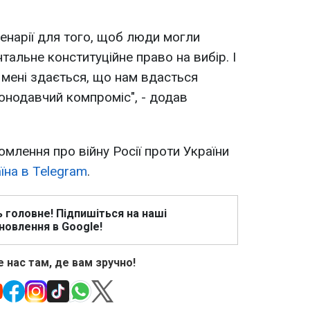
ценарії для того, щоб люди могли
альне конституційне право на вибір. І
 І мені здається, що нам вдасться
онодавчий компроміс", - додав
омлення про війну Росії проти України
їна в Telegram
.
ь головне! Підпишіться на наші
новлення в Google!
 нас там, де вам зручно!