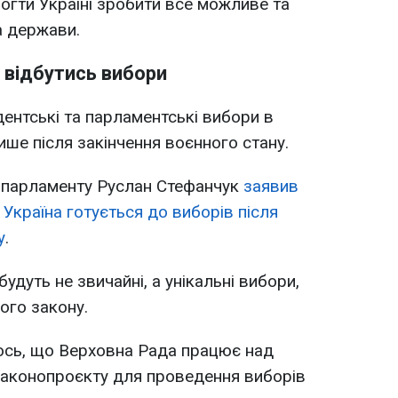
огти Україні зробити все можливе та
а держави.
 відбутись вибори
ентські та парламентські вибори в
ише після закінчення воєнного стану.
р парламенту Руслан Стефанчук
заявив
 Україна готується до виборів після
у
.
будуть не звичайні, а унікальні вибори,
ого закону.
ось, що Верховна Рада працює над
законопроєкту для проведення виборів