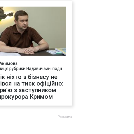
 Акимова
ниця рубрики Надзвичайні події
ік ніхто з бізнесу не
івся на тиск офіційно:
ерв'ю з заступником
прокурора Кримом