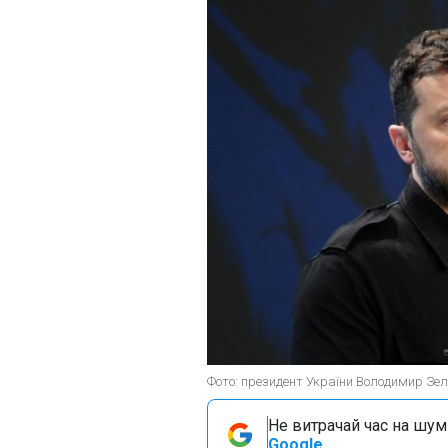
Фото: президент України Володимир Зел
Не витрачай час на шум!
Google