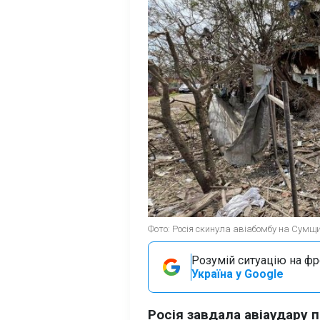
Фото: Росія скинула авіабомбу на Сумщин
Розумій ситуацію на фро
Україна у Google
Росія завдала авіаудару 