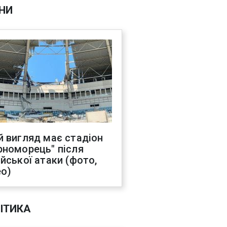
НИ
й вигляд має стадіон
рноморець" після
ійської атаки (фото,
ео)
ІТИКА