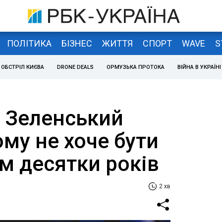
ПОЛІТИКА
БІЗНЕС
ЖИТТЯ
СПОРТ
WAVE
S
ОБСТРІЛ КИЄВА
DRONE DEALS
ОРМУЗЬКА ПРОТОКА
ВІЙНА В УКРАЇНІ
". Зеленський
ому не хоче бути
м десятки років
2 хв