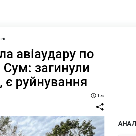
їні
ла авіаудару по
 Сум: загинули
, є руйнування
1 хв
АНАЛ