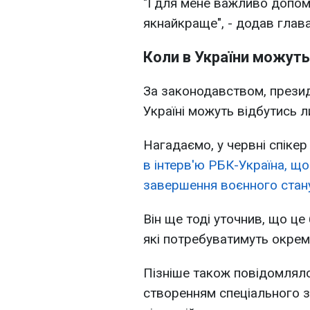
"І для мене важливо допом
якнайкраще", - додав глав
Коли в України можуть
За законодавством, презид
Україні можуть відбутись л
Нагадаємо, у червні спіке
в інтерв'ю РБК-Україна, що
завершення воєнного стан
Він ще тоді уточнив, що це 
які потребуватимуть окрем
Пізніше також повідомлял
створенням спеціального 