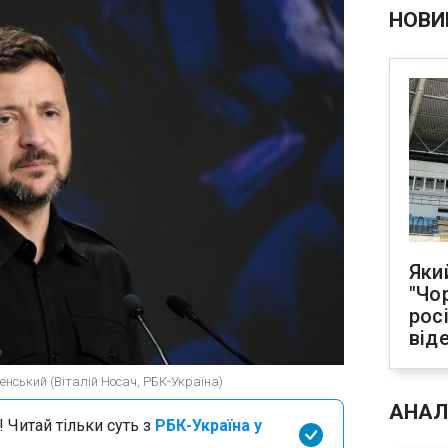
НОВИ
Яки
"Чо
рос
від
енський (Віталій Носач, РБК-Україна)
АНАЛ
 Читай тільки суть з
РБК-Україна у