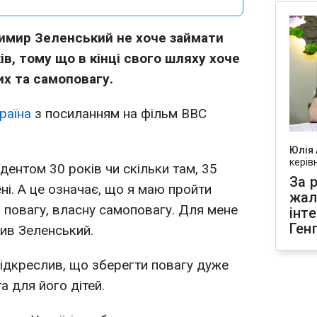
имир Зеленський не хоче займати
ів, тому що в кінці свого шляху хоче
х та самоповагу.
раїна
з посиланням на фільм BBC
Юлія
керів
идентом 30 років чи скільки там, 35
За р
ені. А це означає, що я маю пройти
жал
и повагу, власну самоповагу. Для мене
інт
Ген
чив Зеленський.
ідкреслив, що зберегти повагу дуже
 для його дітей.