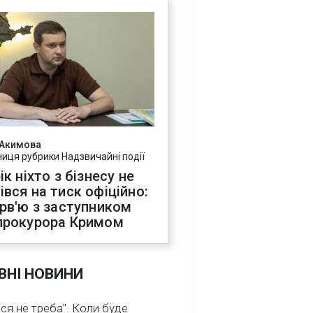
 Акимова
ниця рубрики Надзвичайні події
ік ніхто з бізнесу не
івся на тиск офіційно:
ерв'ю з заступником
прокурора Кримом
ВНІ НОВИНИ
ся не треба". Коли буде