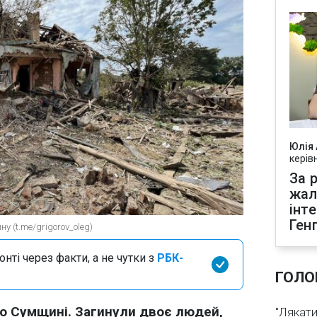
Юлія
керів
За р
жал
інт
Ген
у (t.me/grigorov_oleg)
нті через факти, а не чутки з
РБК-
ГОЛО
по Сумщині. Загинули двоє людей,
"Лякати