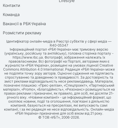
Lifestyle
Контакти
Команда
Вакансії в РБК-Україна
Розмістити рекламу
Ідентифікатор онлайн-медіа в Реєстрі суб’єктів у сфері медіа —
R40-05347
Інформаційний портал «РБК-Україна» має тримовну версію
(українську, російську та англійську), головна сторінка порталу -
https://www.rbc.ua
. Фотографії, зображення належать їх
правовласникам. Всі фотографії на Порталі, авторами яких є
журналісти «РБК-Україна», розміщені на умовах ліцензії Creative
Commons Attribution 4.0 International. Редакція «РБК-Україна» може
не поділяти точку зору авторів. Оціночні судження не підлягають
спростуванню та доведенню їх правдивості. За достовірність та
зміст реклами відповідальність несе рекламодавець. Матеріали,
позначені плашкою: «Прес-релізи», «Спецпроект», «Партнерський
матеріал», «Promo», «Благодійність», «Резонанс» розміщуються на
правах реклами і призначені, як правило, для осіб, які досягли 21-
річного віку. «Новини компанії» - це інформаційний формат, що
охоплює новини, події та оголошення, пов'язані з діяльністю
компаній, базуються на пресрелізах, які випускають самі
компанії, і за які редакція не несе відповідальність. Онлайн-медіа
«РБК-Україна» призначене для осіб віком від 21 року.
© ТОВ «УБТ», 2006-2026.