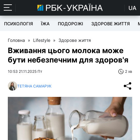
UA
ПСИХОЛОГІЯ
ЇЖА
ПОДОРОЖІ
ЗДОРОВЕ ЖИТТЯ
Головна
»
Lifestyle
»
Здорове життя
Вживання цього молока може
бути небезпечним для здоров'я
10:53 21.11.2025 Пт
2 хв
ТЕТЯНА САМАРУК