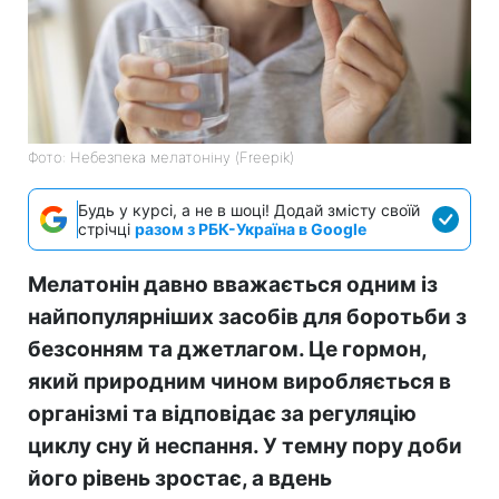
Фото: Небезпека мелатоніну (Freepik)
Будь у курсі, а не в шоці! Додай змісту своїй
стрічці
разом з РБК-Україна в Google
Мелатонін давно вважається одним із
найпопулярніших засобів для боротьби з
безсонням та джетлагом. Це гормон,
який природним чином виробляється в
організмі та відповідає за регуляцію
циклу сну й неспання. У темну пору доби
його рівень зростає, а вдень