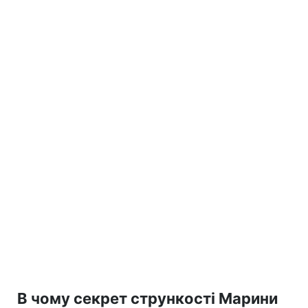
В чому секрет стрункості Марини