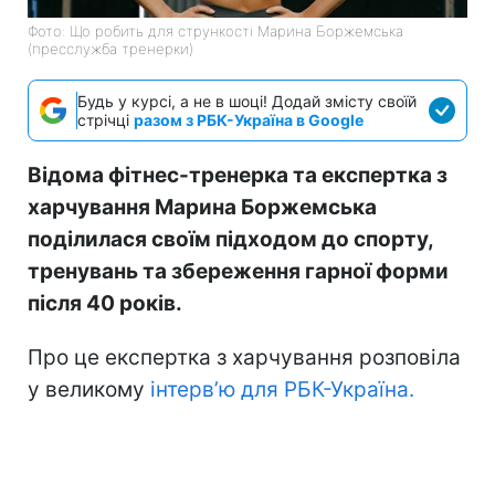
Фото: Що робить для стрункості Марина Боржемська
(пресслужба тренерки)
Будь у курсі, а не в шоці! Додай змісту своїй
стрічці
разом з РБК-Україна в Google
Відома фітнес-тренерка та експертка з
харчування Марина Боржемська
поділилася своїм підходом до спорту,
тренувань та збереження гарної форми
після 40 років.
Про це експертка з харчування розповіла
у великому
інтерв’ю для РБК-Україна.