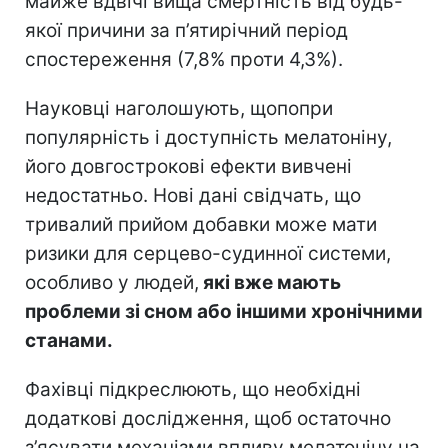
майже вдвічі вища смертність від будь-
якої причини за п’ятирічний період
спостереження (7,8% проти 4,3%).
Науковці наголошують, щопопри
популярність і доступність мелатоніну,
його довгострокові ефекти вивчені
недостатньо. Нові дані свідчать, що
тривалий прийом добавки може мати
ризики для серцево-судинної системи,
особливо у людей,
які вже мають
проблеми зі сном або іншими хронічними
станами.
Фахівці підкреслюють, що необхідні
додаткові дослідження, щоб остаточно
з’ясувати механізми впливу мелатоніну на