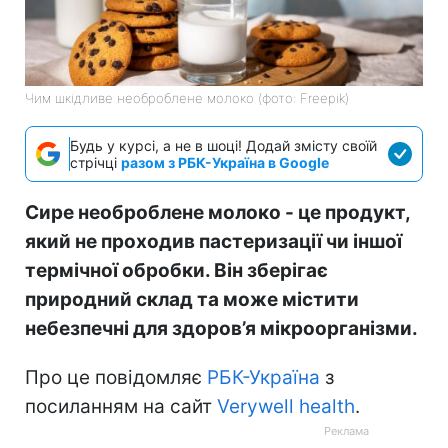
Чим шкідливе необроблене молоко (фото: Freepik)
Будь у курсі, а не в шоці! Додай змісту своїй
стрічці
разом з РБК-Україна в Google
Сире необроблене молоко - це продукт,
який не проходив пастеризації чи іншої
термічної обробки. Він зберігає
природний склад та може містити
небезпечні для здоров’я мікроорганізми.
Про це повідомляє
РБК-Україна
з
посиланням на сайт
Verywell health
.