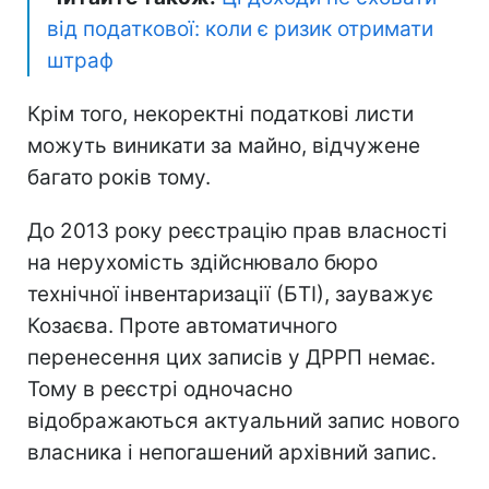
від податкової: коли є ризик отримати
штраф
Крім того, некоректні податкові листи
можуть виникати за майно, відчужене
багато років тому.
До 2013 року реєстрацію прав власності
на нерухомість здійснювало бюро
технічної інвентаризації (БТІ), зауважує
Козаєва. Проте автоматичного
перенесення цих записів у ДРРП немає.
Тому в реєстрі одночасно
відображаються актуальний запис нового
власника і непогашений архівний запис.