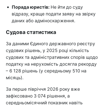
Порада юристів:
Не йти до суду
відразу, краще подати заяву на звірку
даних або адміноскарження.
Судова статистика
За даними Єдиного державного реєстру
судових рішень, у 2025 році кількість
судових та адміністративних спорів щодо
податку на нерухомість досягла рекорду
– 6 128 рішень (у середньому 510 на
місяць).
За перше півріччя 2026 року вже
зафіксовано 3 074 рішення, а
середньомісячний показник навіть