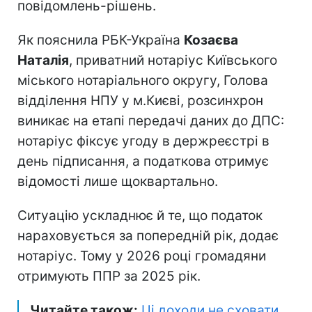
повідомлень-рішень.
Як пояснила РБК-Україна
Козаєва
Наталія
, приватний нотаріус Київського
міського нотаріального округу, Голова
відділення НПУ у м.Києві, розсинхрон
виникає на етапі передачі даних до ДПС:
нотаріус фіксує угоду в держреєстрі в
день підписання, а податкова отримує
відомості лише щоквартально.
Ситуацію ускладнює й те, що податок
нараховується за попередній рік, додає
нотаріус. Тому у 2026 році громадяни
отримують ППР за 2025 рік.
Читайте також:
Ці доходи не сховати