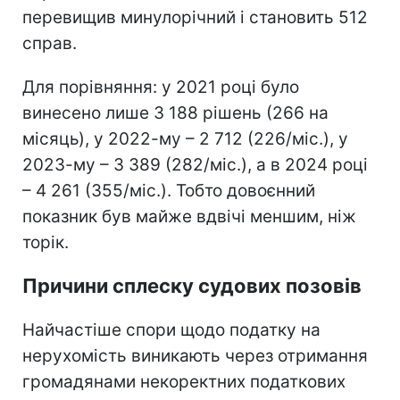
перевищив минулорічний і становить 512
справ.
Для порівняння: у 2021 році було
винесено лише 3 188 рішень (266 на
місяць), у 2022-му – 2 712 (226/міс.), у
2023-му – 3 389 (282/міс.), а в 2024 році
– 4 261 (355/міс.). Тобто довоєнний
показник був майже вдвічі меншим, ніж
торік.
Причини сплеску судових позовів
Найчастіше спори щодо податку на
нерухомість виникають через отримання
громадянами некоректних податкових