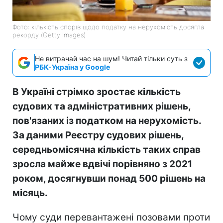
Фото: кількість спорів щодо податку на нерухомість досягла
рекорду (Getty Images)
Не витрачай час на шум! Читай тільки суть з
РБК-Україна у Google
В Україні стрімко зростає кількість
судових та адміністративних рішень,
пов'язаних із податком на нерухомість.
За даними Реєстру судових рішень,
середньомісячна кількість таких справ
зросла майже вдвічі порівняно з 2021
роком, досягнувши понад 500 рішень на
місяць.
Чому суди перевантажені позовами проти