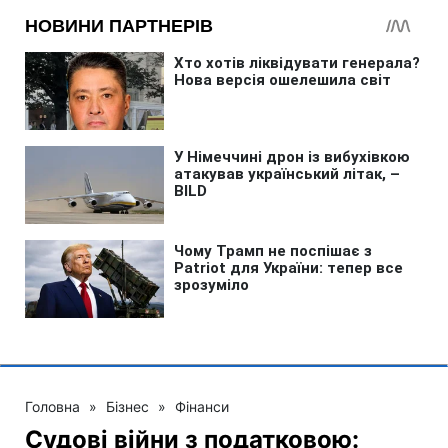
Головна
»
Бізнес
»
Фінанси
Судові війни з податковою: