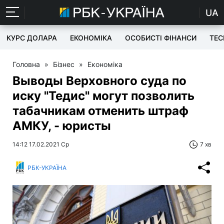
UA
КУРС ДОЛАРА
ЕКОНОМІКА
ОСОБИСТІ ФІНАНСИ
TEC
Головна
»
Бізнес
»
Економіка
Выводы Верховного суда по
иску "Тедис" могут позволить
табачникам отменить штраф
АМКУ, - юристы
14:12 17.02.2021 Ср
7 хв
РБК-УКРАЇНА