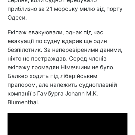
серпня, коли судно перебувало
приблизно за 21 морську милю від порту
Одеси.
Екіпаж евакуювали, однак під час
евакуації по судну вдарив ще один
безпілотник. За неперевіреними даними,
ніхто не постраждав. Серед членів
екіпажу громадян Німеччини не було.
Балкер ходить під ліберійським
прапором, але належить судноплавній
компанії з Гамбурга Johann M.K.
Blumenthal.