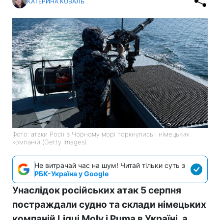
КАТЕРИНА КОВАЛЬ
Фото: атаки Росії в Чорному морі торкнулись і німецьких
компаній (Getty Images)
Не витрачай час на шум! Читай тільки суть з
РБК-Україна у Google
Унаслідок російських атак 5 серпня
постраждали судно та склади німецьких
компаній Liqui Moly і Puma в Україні, а