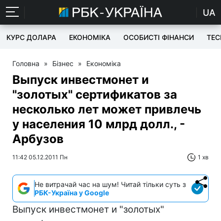
UA
КУРС ДОЛАРА
ЕКОНОМІКА
ОСОБИСТІ ФІНАНСИ
TEC
Головна
»
Бізнес
»
Економіка
Выпуск инвестмонет и
"золотых" сертификатов за
несколько лет может привлечь
у населения 10 млрд долл., -
Арбузов
11:42 05.12.2011 Пн
1 хв
Не витрачай час на шум! Читай тільки суть з
РБК-Україна у Google
Выпуск инвестмонет и "золотых"