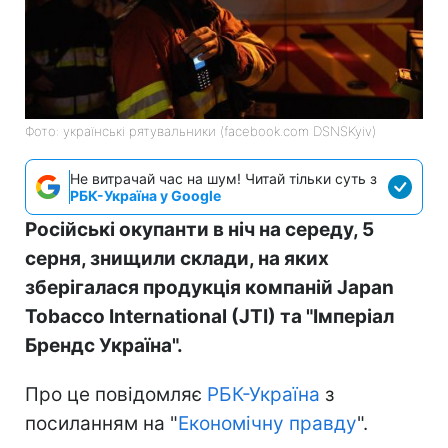
Фото: українські рятувальники (facebook.com DSNSKyiv)
Не витрачай час на шум! Читай тільки суть з
РБК-Україна у Google
Російські окупанти в ніч на середу, 5
серня, знищили склади, на яких
зберігалася продукція компаній Japan
Tobacco International (JTI) та "Імперіал
Брендс Україна".
Про це повідомляє
РБК-Україна
з
посиланням на "
Економічну правду
".