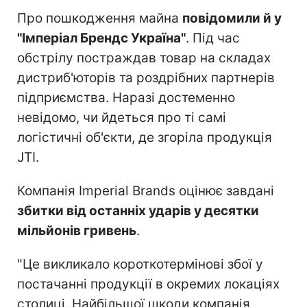
Про пошкодження майна
повідомили й у
"Імперіал Брендс Україна"
. Під час
обстрілу постраждав товар на складах
дистриб'юторів та роздрібних партнерів
підприємства. Наразі достеменно
невідомо, чи йдеться про ті самі
логістичні об'єкти, де згоріла продукція
JTI.
Компанія Imperial Brands оцінює завдані
збитки від останніх ударів у десятки
мільйонів гривень
.
"Це викликало короткотермінові збої у
постачанні продукції в окремих локаціях
столиці. Найбільшої шкоди компанія