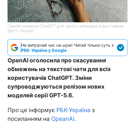
OpenAI оновила ChatGPT для одного мільярда користувачів
(фото: Pexels)
Не витрачай час на шум! Читай тільки суть з
РБК-Україна у Google
OpenAI оголосила про скасування
обмежень на текстові чати для всіх
користувачів ChatGPT. Зміни
супроводжуються релізом нових
моделей серії GPT-5.6.
Про це інформує
РБК-Україна
з
посиланням на
OpeanAI
.