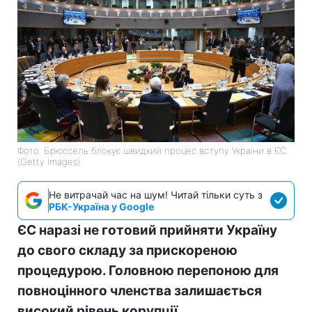
Фото: Брюссель блокує швидкий процес вступу України в ЄС
(Getty Images)
Не витрачай час на шум! Читай тільки суть з
РБК-Україна у Google
ЄС наразі не готовий прийняти Україну
до свого складу за прискореною
процедурою. Головною перепоною для
повноцінного членства залишається
високий рівень корупції.