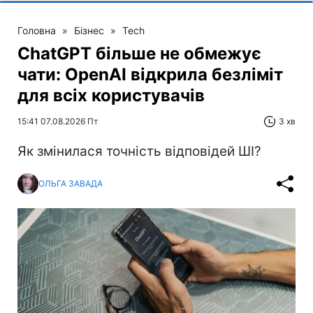
Головна
»
Бізнес
»
Tech
ChatGPT більше не обмежує
чати: OpenAI відкрила безліміт
для всіх користувачів
15:41 07.08.2026 Пт
3 хв
Як змінилася точність відповідей ШІ?
ОЛЬГА ЗАВАДА