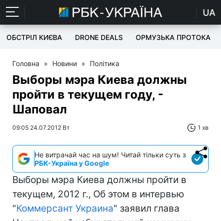
UA
ОБСТРІЛ КИЄВА
DRONE DEALS
ОРМУЗЬКА ПРОТОКА
Головна
»
Новини
»
Політика
Выборы мэра Киева должны
пройти в текущем году, -
Шаповал
09:05 24.07.2012 Вт
1 хв
Не витрачай час на шум! Читай тільки суть з
РБК-Україна у Google
Выборы мэра Киева должны пройти в
текущем, 2012 г., Об этом в интервью
"
Коммерсант Украина
" заявил глава