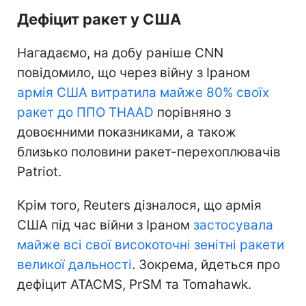
Дефіцит ракет у США
Нагадаємо, на добу раніше CNN
повідомило, що через війну з Іраном
армія США витратила майже 80% своїх
ракет до ППО THAAD
порівняно з
довоєнними показниками, а також
близько половини ракет-перехоплювачів
Patriot.
Крім того, Reuters дізналося, що армія
США під час війни з Іраном
застосувала
майже всі свої високоточні зенітні ракети
великої дальності
. Зокрема, йдеться про
дефіцит ATACMS, PrSM та Tomahawk.