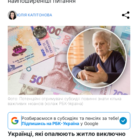
найпоширеніші питання
ЮЛІЯ КАПІТОНОВА
Фото: Потенційні отримувачі субсидії повинні знати кілька
важливих нюансів (колаж РБК-Україна)
Розбираємося в субсидіях та пенсіях за тебе!
Підпишись на РБК-Україна
у Google
Українці, які опалюють житло виключно