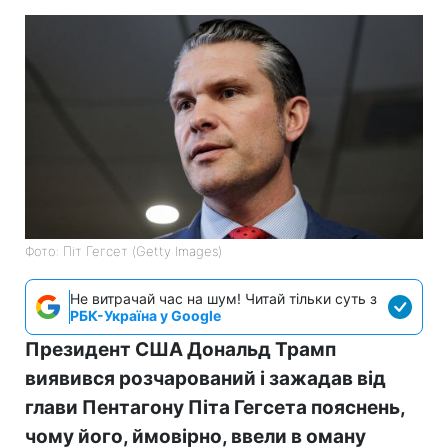
Фото: Піт Гегсет (Getty Images)
Не витрачай час на шум! Читай тільки суть з
РБК-Україна у Google
Президент США Дональд Трамп
виявився розчарований і зажадав від
глави Пентагону Піта Гегсета пояснень,
чому його, ймовірно, ввели в оману