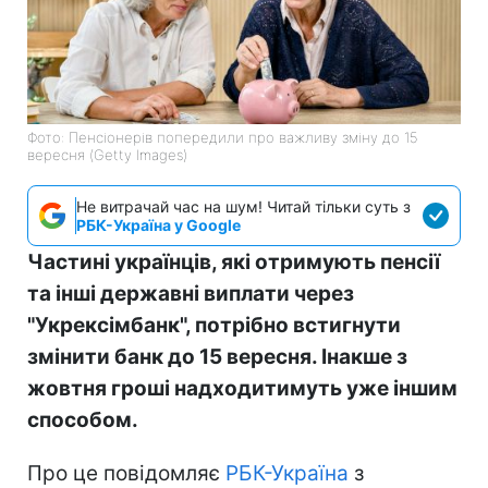
Фото: Пенсіонерів попередили про важливу зміну до 15
вересня (Getty Images)
Не витрачай час на шум! Читай тільки суть з
РБК-Україна у Google
Частині українців, які отримують пенсії
та інші державні виплати через
"Укрексімбанк", потрібно встигнути
змінити банк до 15 вересня. Інакше з
жовтня гроші надходитимуть уже іншим
способом.
Про це повідомляє
РБК-Україна
з