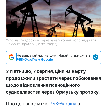
Фото: нафта дорожчає через занепокоєння щодо відкриття
Ормузької протоки (Getty Images)
Не витрачай час на шум! Читай тільки суть з
РБК-Україна у Google
У п'ятницю, 7 серпня, ціни на нафту
продовжили зростати через побоювання
щодо відновлення повноцінного
судноплавства через Ормузьку протоку.
Про це повідомляє
РБК-Україна
з