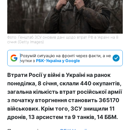
Фото: Генштаб ЗСУ оновив дані щодо втрат РФ в Україні на 8
січня (Getty Images)
Розумій ситуацію на фронті через факти, а не
чутки з
РБК-Україна у Google
Втрати Росії у війні в Україні на ранок
понеділка, 8 січня, склали 440 окупантів,
загальна кількість втрат російської армії
з початку вторгнення становить 365170
військових. Крім того, ЗСУ знищили 11
дронів, 13 арсистем та 9 танків, 14 ББМ.