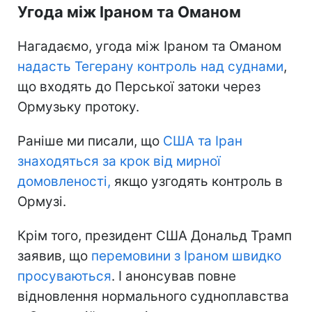
Угода між Іраном та Оманом
Нагадаємо, угода між Іраном та Оманом
надасть Тегерану контроль
над суднами
,
що входять до Перської затоки через
Ормузьку протоку.
Раніше ми писали, що
США та Іран
знаходяться
за крок від мирної
домовленості,
якщо узгодять контроль в
Ормузі.
Крім того, президент США Дональд Трамп
заявив, що
перемовини з Іраном швидко
просуваються
. І анонсував повне
відновлення нормального судноплавства