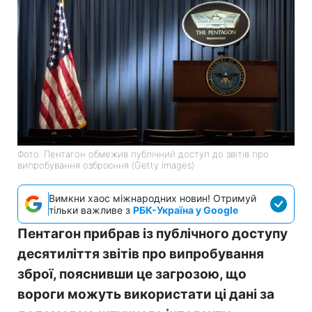
Фото: Пентагон обмежив публічний доступ до звітів про
випробування озброєння (Getty Images)
Вимкни хаос міжнародних новин! Отримуй
тільки важливе з
РБК-Україна у Google
Пентагон прибрав із публічного доступу
десятиліття звітів про випробування
зброї, пояснивши це загрозою, що
вороги можуть використати ці дані за