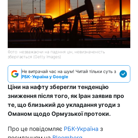
Фото: незважаючи на падіння цін, невизначеність
зберігається (Getty Images)
Не витрачай час на шум! Читай тільки суть з
РБК-Україна у Google
Ціни на нафту зберегли тенденцію
зниження після того, як Іран заявив про
те, що близький до укладання угоди з
Оманом щодо Ормузької протоки.
Про це повідомляє
РБК-Україна
з
посиланням на
Bloomberg
.