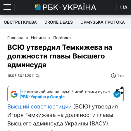
UA
ОБСТРІЛ КИЄВА
DRONE DEALS
ОРМУЗЬКА ПРОТОКА
Головна
»
Новини
»
Політика
ВСЮ утвердил Темкижева на
должности главы Высшего
админсуда
15:03 30.11.2011 Ср
1 хв
Не витрачай час на шум! Читай тільки суть з
РБК-Україна у Google
Высший совет юстиции
(ВСЮ) утвердил
Игоря Темкижева на должности главы
Высшего админсуда Украины (ВАСУ).