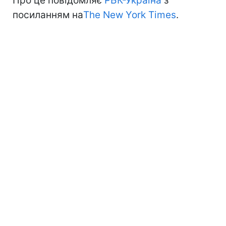
Про це повідомляє
РБК-Україна
з
посиланням на
The New York Times
.