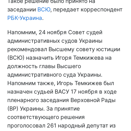
Такое решение было принято на
заседании
ВСЮ
, передает корреспондент
РБК-Украина
.
Напомним, 24 ноября Совет судей
административных судов Украины
рекомендовал Высшему совету юстиции
(ВСЮ) назначить Игоря Темкижева на
должность главы Высшего
административного суда Украины.
Напомним также, Игорь Темкижев был
назначен судьей ВАСУ 17 ноября в ходе
пленарного заседания Верховной Рады
(ВР) Украины. За принятие
соответствующего решения
проголосовал 261 народный депутат из