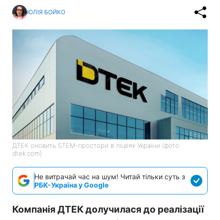
ЮЛІЯ БОЙКО
ДТЕК оновить STEM-простори в ліцеях України (фото:
dtek.com)
Не витрачай час на шум! Читай тільки суть з
РБК-Україна у Google
Компанія ДТЕК долучилася до реалізації