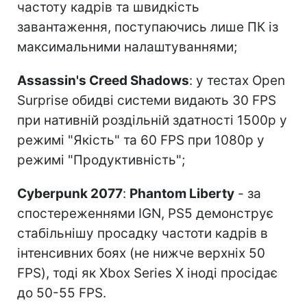
частоту кадрів та швидкість
завантаження, поступаючись лише ПК із
максимальними налаштуваннями;
Assassin's Creed Shadows
: у тестах Open
Surprise обидві системи видають 30 FPS
при нативній роздільній здатності 1500p у
режимі "Якість" та 60 FPS при 1080p у
режимі "Продуктивність";
Cyberpunk 2077
:
Phantom Liberty
- за
спостереженнями IGN, PS5 демонструє
стабільнішу просадку частоти кадрів в
інтенсивних боях (не нижче верхніх 50
FPS), тоді як Xbox Series X іноді просідає
до 50-55 FPS.