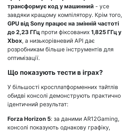
трансформує код у машинний
- усе
завдяки кращому компілятору. Крім того,
GPU від Sony працює на змінній частоті
до 2,23 ГГц
проти фіксованих
1,825 ГГц у
Xbox
, а низькорівневий API дає
розробникам більше інструментів для
оптимізації.
Що показують тести в іграх?
У більшості кросплатформенних тайтлів
обидві консолі демонструють практично
ідентичний результат:
Forza Horizon 5
: за даними AR12Gaming,
консолі показують однакову графіку,