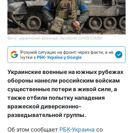
Фото: украинский военный (facebook.com/93OMBr)
Розумій ситуацію на фронті через факти, а не
чутки з
РБК-Україна у Google
Украинские военные на южных рубежах
обороны нанесли российским войскам
существенные потери в живой силе, а
также отбили попытку нападения
вражеской диверсионно-
разведывательной группы.
Об этом сообщает
РБК-Украина
со