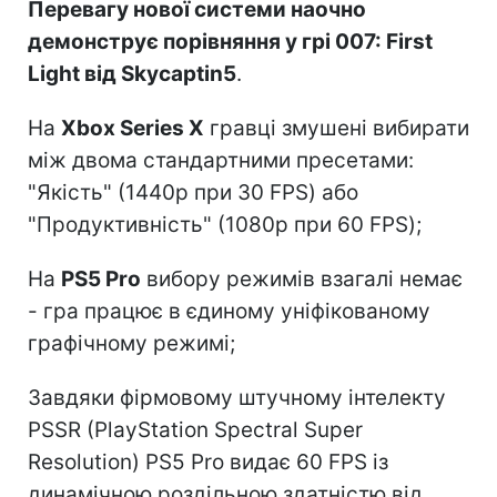
Перевагу нової системи наочно
демонструє порівняння у грі 007: First
Light від Skycaptin5
.
На
Xbox Series X
гравці змушені вибирати
між двома стандартними пресетами:
"Якість" (1440p при 30 FPS) або
"Продуктивність" (1080p при 60 FPS);
На
PS5 Pro
вибору режимів взагалі немає
- гра працює в єдиному уніфікованому
графічному режимі;
Завдяки фірмовому штучному інтелекту
PSSR (PlayStation Spectral Super
Resolution) PS5 Pro видає 60 FPS із
динамічною роздільною здатністю від