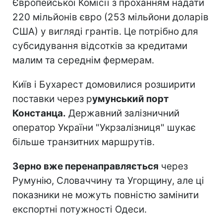
Європейської Комісії з проханням надати
220 мільйонів євро (253 мільйони доларів
США) у вигляді грантів. Це потрібно для
субсидування відсотків за кредитами
малим та середнім фермерам.
Київ і Бухарест домовилися розширити
поставки через р
умунський порт
Констанца.
Державний залізничний
оператор України "Укрзалізниця" шукає
більше транзитних маршрутів.
Зерно вже перенаправляється
через
Румунію, Словаччину та Угорщину, але ці
показники не можуть повністю замінити
експортні потужності Одеси.