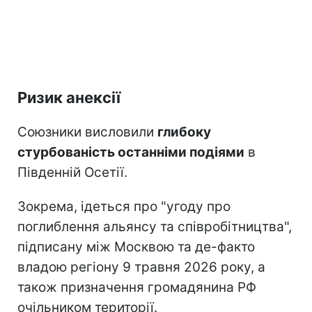
Ризик анексії
Союзники висловили
глибоку
стурбованість останніми подіями
в
Південній Осетії.
Зокрема, ідеться про "угоду про
поглиблення альянсу та співробітництва",
підписану між Москвою та де-факто
владою регіону 9 травня 2026 року, а
також призначення громадянина РФ
очільником території.