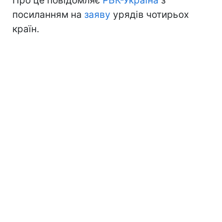
Про це повідомляє
РБК-Україна
з
посиланням на
заяву
урядів чотирьох
країн.