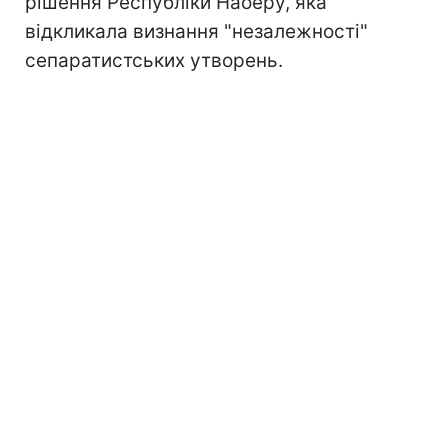
рішення Республіки Наоеру, яка
відкликала визнання "незалежності"
сепаратистських утворень.