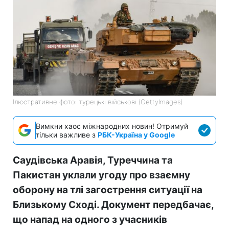
Ілюстративне фото: турецькі військові (GettyImages)
Вимкни хаос міжнародних новин! Отримуй
тільки важливе з
РБК-Україна у Google
Саудівська Аравія, Туреччина та
Пакистан уклали угоду про взаємну
оборону на тлі загострення ситуації на
Близькому Сході. Документ передбачає,
що напад на одного з учасників