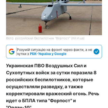
Фото: российский беспилотник "Форпост" (mil.in.ua)
Розумій ситуацію на фронті через факти, а не
чутки з
РБК-Україна у Google
Украинская ПВО Воздушных Сил и
Сухопутных войск за сутки поразила 8
российских беспилотников, которые
осуществляли разведку, а также
корректировали вражеский огонь. Речь
идет о БПЛА типа "Форпост" и
"Орлан-10".