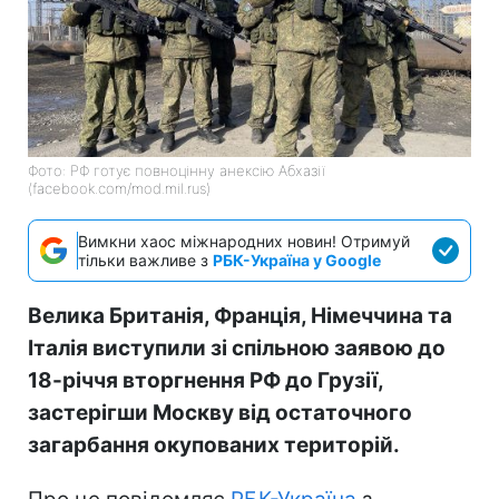
Фото: РФ готує повноцінну анексію Абхазії
(facebook.com/mod.mil.rus)
Вимкни хаос міжнародних новин! Отримуй
тільки важливе з
РБК-Україна у Google
Велика Британія, Франція, Німеччина та
Італія виступили зі спільною заявою до
18-річчя вторгнення РФ до Грузії,
застерігши Москву від остаточного
загарбання окупованих територій.