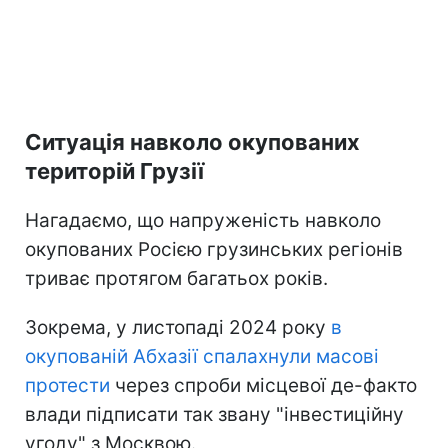
Ситуація навколо окупованих
територій Грузії
Нагадаємо, що напруженість навколо
окупованих Росією грузинських регіонів
триває протягом багатьох років.
Зокрема, у листопаді 2024 року
в
окупованій Абхазії спалахнули масові
протести
через спроби місцевої де-факто
влади підписати так звану "інвестиційну
угоду" з Москвою.