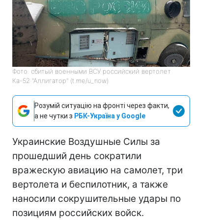
Фото: сбитый военными ВСУ российский вертолет
Ка-52 "Аллигатор" (t.me/u_now)
Розумій ситуацію на фронті через факти,
а не чутки з
РБК-Україна у Google
Украинские Воздушные Силы за
прошедший день сократили
вражескую авиацию на самолет, три
вертолета и беспилотник, а также
наносили сокрушительные удары по
позициям российских войск.