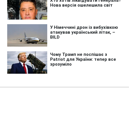
Головна
»
Новини
»
Політика
Нідерланди не мають
додаткових ракет Patriot для
України, - Міноборони