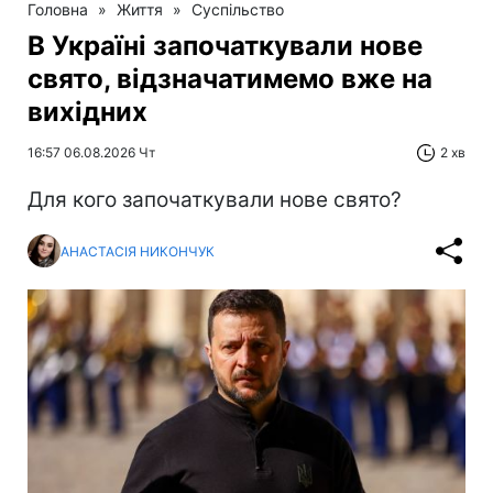
Головна
»
Життя
»
Суспільство
В Україні започаткували нове
свято, відзначатимемо вже на
вихідних
16:57 06.08.2026 Чт
2 хв
Для кого започаткували нове свято?
АНАСТАСІЯ НИКОНЧУК