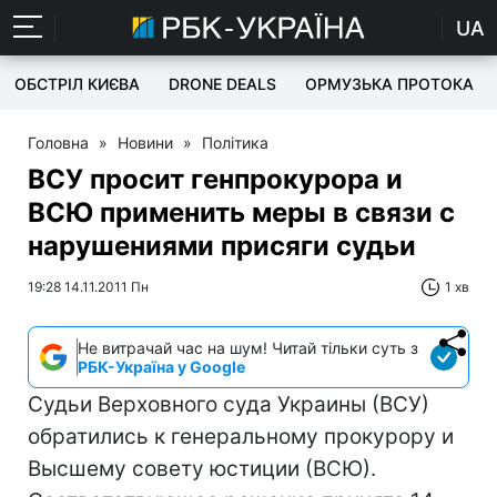
UA
ОБСТРІЛ КИЄВА
DRONE DEALS
ОРМУЗЬКА ПРОТОКА
Головна
»
Новини
»
Політика
ВСУ просит генпрокурора и
ВСЮ применить меры в связи с
нарушениями присяги судьи
19:28 14.11.2011 Пн
1 хв
Не витрачай час на шум! Читай тільки суть з
РБК-Україна у Google
Судьи Верховного суда Украины (ВСУ)
обратились к генеральному прокурору и
Высшему совету юстиции (ВСЮ).