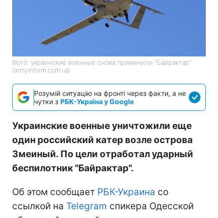
Фото: украинские военные снова применили "Байрактар"
(armyinform.com.ua)
Розумій ситуацію на фронті через факти, а не
чутки з
РБК-Україна у Google
Украинские военные уничтожили еще
один российский катер возле острова
Змеиный. По цели отработал ударный
беспилотник "Байрактар".
Об этом сообщает
РБК-Украина
со
ссылкой на
Telegram
спикера Одесской