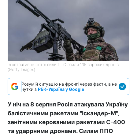
Ілюстративне фото: сили ППО збили 135 ворожих дронів
(Getty Images)
Розумій ситуацію на фронті через факти, а не
чутки з
РБК-Україна у Google
У ніч на 8 серпня Росія атакувала Україну
балістичними ракетами "Іскандер-М",
зенітними керованими ракетами С-400
та ударрними дронами. Силам ППО