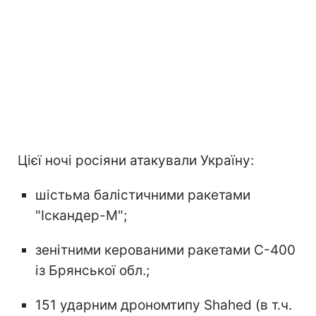
Цієї ночі росіяни атакували Україну:
шістьма балістичними ракетами
"Іскандер-М";
зенітними керованими ракетами С-400
із Брянської обл.;
151 ударним дрономтипу Shahed (в т.ч.