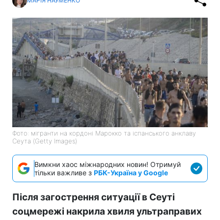
МАРІЯ НАУМЕНКО
Фото: мігранти на кордоні Марокко та іспанського анклаву
Сеута (Getty Images)
Вимкни хаос міжнародних новин! Отримуй
тільки важливе з
РБК-Україна у Google
Після загострення ситуації в Сеуті
соцмережі накрила хвиля ультраправих