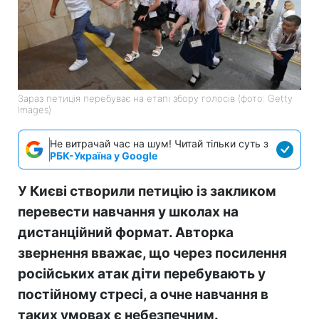
Зараз петиція перебуває на етапі збору голосів (фото: Getty
Images)
Не витрачай час на шум! Читай тільки суть з
РБК-Україна у Google
У Києві створили петицію із закликом
перевести навчання у школах на
дистанційний формат. Авторка
звернення вважає, що через посилення
російських атак діти перебувають у
постійному стресі, а очне навчання в
таких умовах є небезпечним.