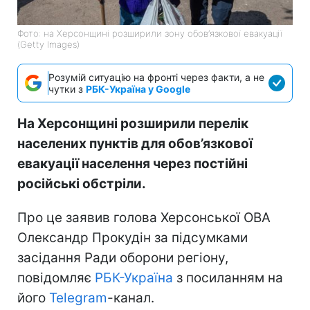
Фото: на Херсонщині розширили зону обов’язкової евакуації
(Getty Images)
Розумій ситуацію на фронті через факти, а не
чутки з
РБК-Україна у Google
На Херсонщині розширили перелік
населених пунктів для обов’язкової
евакуації населення через постійні
російські обстріли.
Про це заявив голова Херсонської ОВА
Олександр Прокудін за підсумками
засідання Ради оборони регіону,
повідомляє
РБК-Україна
з посиланням на
його
Telegram
-канал.