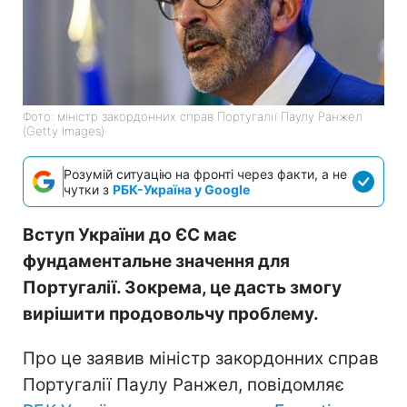
Фото: міністр закордонних справ Португалії Паулу Ранжел
(Getty Images)
Розумій ситуацію на фронті через факти, а не
чутки з
РБК-Україна у Google
Вступ України до ЄС має
фундаментальне значення для
Португалії. Зокрема, це дасть змогу
вирішити продовольчу проблему.
Про це заявив міністр закордонних справ
Португалії Паулу Ранжел, повідомляє