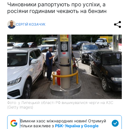
Чиновники рапортують про успіхи, а
росіяни годинами чекають на бензин
СЕРГІЙ КОЗАЧУК
Фото: у Липецькій області РФ вишикувалися черги на АЗС
(Getty Images)
Вимкни хаос міжнародних новин! Отримуй
тільки важливе з
РБК-Україна у Google