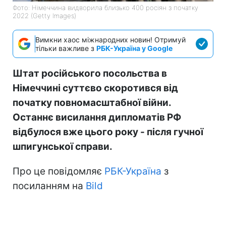
Фото: Німеччина видворила близько 400 росіян з початку
2022 (Getty Images)
Вимкни хаос міжнародних новин! Отримуй
тільки важливе з
РБК-Україна у Google
Штат російського посольства в
Німеччині суттєво скоротився від
початку повномасштабної війни.
Останнє висилання дипломатів РФ
відбулося вже цього року - після гучної
шпигунської справи.
Про це повідомляє
РБК-Україна
з
посиланням на
Bild