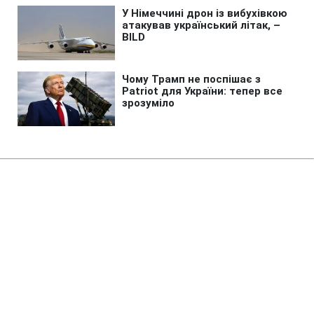
Головна
»
Бізнес
»
Tech
Вчена запропонувала нове
пояснення реальності:
резонансне дослідження
відкликали
19:12 06.08.2026 Чт
2 хв