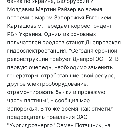
банка по Украине, Белоруссии и
Молдавии Мартин Райзер во время
встречи с мэром Запорожья Евгением
Карташовым, передает корреспондент
РБК-Украина. Одним из основных
получателей средств станет Днепровская
гидроэлектростанция. "Сегодня срочной
реконструкции требует ДнепроГЭС – 2. В
первую очередь, необходимо заменить
генераторы, отработавшие свой ресурс,
другое электрооборудование,
отремонтировать бычки и проезжую
часть плотины", - сообщил мэр
Запорожья. В то же время, как отметил
председатель правления ОАО
"Укргидроэнерго" Семен Поташник, на