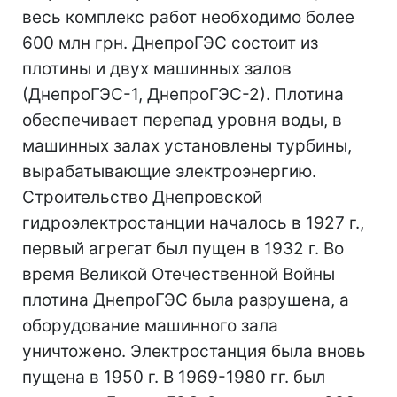
весь комплекс работ необходимо более
600 млн грн. ДнепроГЭС состоит из
плотины и двух машинных залов
(ДнепроГЭС-1, ДнепроГЭС-2). Плотина
обеспечивает перепад уровня воды, в
машинных залах установлены турбины,
вырабатывающие электроэнергию.
Строительство Днепровской
гидроэлектростанции началось в 1927 г.,
первый агрегат был пущен в 1932 г. Во
время Великой Отечественной Войны
плотина ДнепроГЭС была разрушена, а
оборудование машинного зала
уничтожено. Электростанция была вновь
пущена в 1950 г. В 1969-1980 гг. был