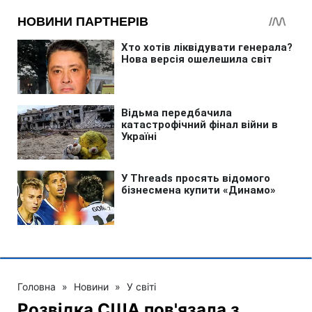
Головна
»
Новини
»
У світі
Розвідка США пов'язала з