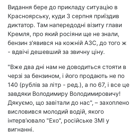
Видання бере до прикладу ситуацію в
Красноярську, куди 3 серпня приїздив
диктатор. Там напередодні візиту глави
Кремля, про який росіяни ще не знали,
бензин з'явився на кожній АЗС, до того ж
- вдвічі дешевший за звичну ціну.
"Вже два дні нам не доводиться стояти в
черзі за бензином, і його продають не по
140 (рублів за літр - ред.), а по 67, і все це
завдяки Володимиру Володимировичу!
Дякуємо, що завітали до нас", – захоплено
висловився молодий водій, якого
інтерв’ювало "Ехо", російське ЗМІ у
вигнанні.