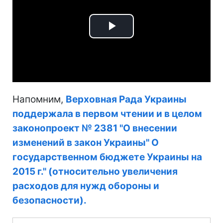
Play
Video
Напомним,
Верховная Рада Украины
поддержала в первом чтении и в целом
законопроект № 2381 "О внесении
изменений в закон Украины" О
государственном бюджете Украины на
2015 г." (относительно увеличения
расходов для нужд обороны и
безопасности).