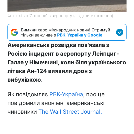
Фото: літак "Антонов" в аеропорту (з відкритих джерел)
Вимкни хаос міжнародних новин! Отримуй
тільки важливе з
РБК-Україна у Google
Американська розвідка пов'язала з
Росією інцидент в аеропорту Лейпциг-
Галле у Німеччині, коли біля українського
літака Ан-124 виявили дрон з
вибухівкою.
Як повідомляє
РБК-Україна
, про це
повідомили анонімні американські
чиновники
The Wall Street Journal.