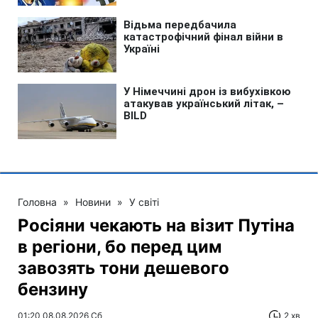
Головна
»
Новини
»
У світі
Росіяни чекають на візит Путіна
в регіони, бо перед цим
завозять тони дешевого
бензину
01:20 08.08.2026 Сб
2 хв