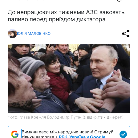
До непрацюючих тижнями АЗС завозять
паливо перед приїздом диктатора
ЮЛІЯ МАЛОВІЧКО
Фото: глава Кремля Володимир Путін (з відкритих джерел)
Вимкни хаос міжнародних новин! Отримуй
тільки важливе з
РБК-Україна у Google