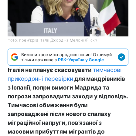
Фото: прем'єрка Італії Джорджа Мелоні (Flickr)
Вимкни хаос міжнародних новин! Отримуй
тільки важливе з
РБК-Україна у Google
Італія не планує скасовувати
тимчасові
прикордонні перевірки
для мандрівників
з Іспанії, попри вимоги Мадрида та
погрози запровадити заходи у відповідь.
Тимчасові обмеження були
запроваджені після нового спалаху
міграційної напруги, пов’язаної з
масовим прибуттям мігрантів до