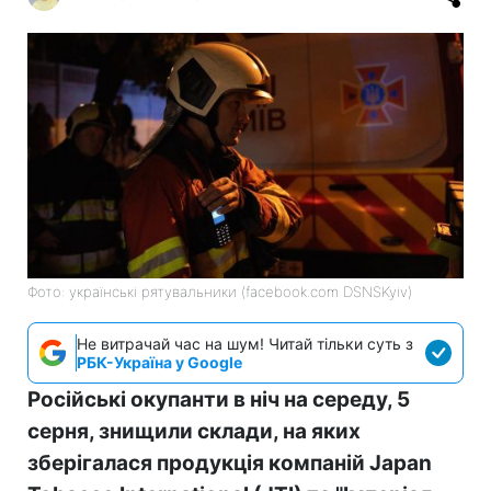
Фото: українські рятувальники (facebook.com DSNSKyiv)
Не витрачай час на шум! Читай тільки суть з
РБК-Україна у Google
Російські окупанти в ніч на середу, 5
серня, знищили склади, на яких
зберігалася продукція компаній Japan