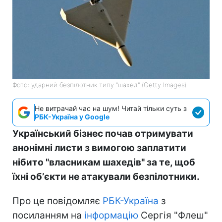
Фото: ударний безпілотник типу "шахед" (Getty Images)
Не витрачай час на шум! Читай тільки суть з
РБК-Україна у Google
Український бізнес почав отримувати
анонімні листи з вимогою заплатити
нібито "власникам шахедів" за те, щоб
їхні обʼєкти не атакували безпілотники.
Про це повідомляє
РБК-Україна
з
посиланням на
інформацію
Сергія "Флеш"