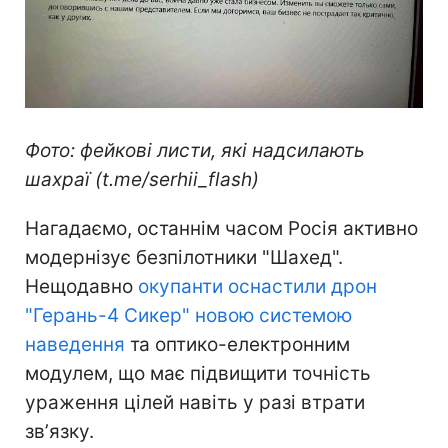
Фото: фейкові листи, які надсилають
шахраї (t.me/serhii_flash)
Нагадаємо, останнім часом Росія активно
модернізує безпілотники "Шахед".
Нещодавно
окупанти оснастили дрон
"Герань-4 Сикер" новою системою
наведення
та оптико-електронним
модулем, що має підвищити точність
ураження цілей навіть у разі втрати
звʼязку.