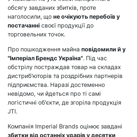
обсягу завданих збитків, проте
наголосили, що
не очікують перебоїв у
постачанні
своєї продукції до
торговельних точок.
Про пошкодження майна
повідомили й у
"Імперіал Брендс Україна"
. Під час
обстрілу постраждав товар на складах
дистриб'юторів та роздрібних партнерів
підприємства. Наразі достеменно
невідомо, чи йдеться про ті самі
логістичні об'єкти, де згоріла продукція
JTI.
Компанія Imperial Brands оцінює завдані
збитки від останніх ударів у десятки