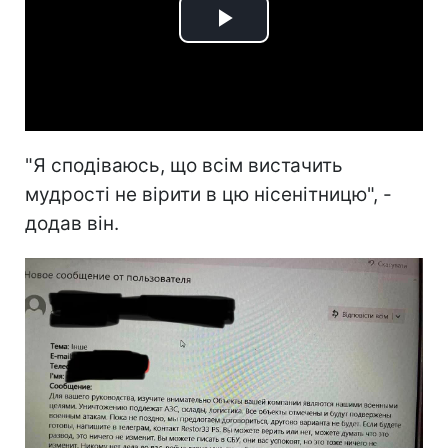
Play
Video
"Я сподіваюсь, що всім вистачить
мудрості не вірити в цю нісенітницю", -
додав він.