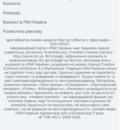
Контакти
Команда
Вакансії в РБК-Україна
Розмістити рекламу
Ідентифікатор онлайн-медіа в Реєстрі суб’єктів у сфері медіа —
R40-05347
Інформаційний портал «РБК-Україна» має тримовну версію
(українську, російську та англійську), головна сторінка порталу -
https://www.rbc.ua
. Фотографії, зображення належать їх
правовласникам. Всі фотографії на Порталі, авторами яких є
журналісти «РБК-Україна», розміщені на умовах ліцензії Creative
Commons Attribution 4.0 International. Редакція «РБК-Україна» може
не поділяти точку зору авторів. Оціночні судження не підлягають
спростуванню та доведенню їх правдивості. За достовірність та
зміст реклами відповідальність несе рекламодавець. Матеріали,
позначені плашкою: «Прес-релізи», «Спецпроект», «Партнерський
матеріал», «Promo», «Благодійність», «Резонанс» розміщуються на
правах реклами і призначені, як правило, для осіб, які досягли 21-
річного віку. «Новини компанії» - це інформаційний формат, що
охоплює новини, події та оголошення, пов'язані з діяльністю
компаній, базуються на пресрелізах, які випускають самі
компанії, і за які редакція не несе відповідальність. Онлайн-медіа
«РБК-Україна» призначене для осіб віком від 21 року.
© ТОВ «УБТ», 2006-2026.