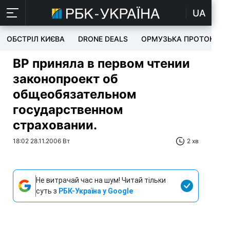
UA
ОБСТРІЛ КИЄВА
DRONE DEALS
ОРМУЗЬКА ПРОТОКА
ВР приняла в первом чтении
законопроект об
общеобязательном
государственном
страховании.
18:02 28.11.2006 Вт
2 хв
Не витрачай час на шум! Читай тільки
суть з
РБК-Україна у Google