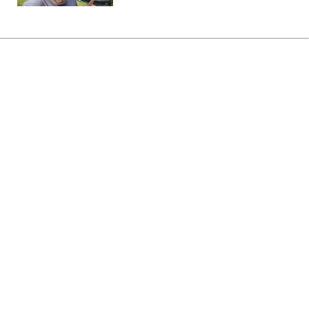
Головна
»
Життя
»
Суспільство
Квитки на поїзд для компанії чи
класу: "Укрзалізниця" пояснила
деталі бронювання
07:30 06.08.2026 Чт
3 хв
Нові правила допоможуть зекономити час
і уникнути відмови
СЕРГІЙ КОЗАЧУК