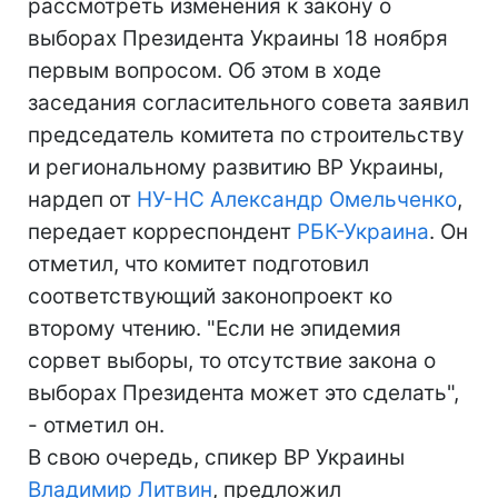
рассмотреть изменения к закону о
выборах Президента Украины 18 ноября
первым вопросом. Об этом в ходе
заседания согласительного совета заявил
председатель комитета по строительству
и региональному развитию ВР Украины,
нардеп от
НУ-НС
Александр Омельченко
,
передает корреспондент
РБК-Украина
. Он
отметил, что комитет подготовил
соответствующий законопроект ко
второму чтению. "Если не эпидемия
сорвет выборы, то отсутствие закона о
выборах Президента может это сделать",
- отметил он.
В свою очередь, спикер ВР Украины
Владимир Литвин
, предложил