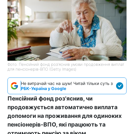
Фото: Пенсійний фонд роз'яснив умови продовження виплат
для пенсіонерів-ВПО (Getty Images)
Не витрачай час на шум! Читай тільки суть з
РБК-Україна у Google
Пенсійний фонд роз'яснив, чи
продовжується автоматично виплата
допомоги на проживання для одиноких
пенсіонерів-ВПО, які працюють та
отримують пенсію за віком.