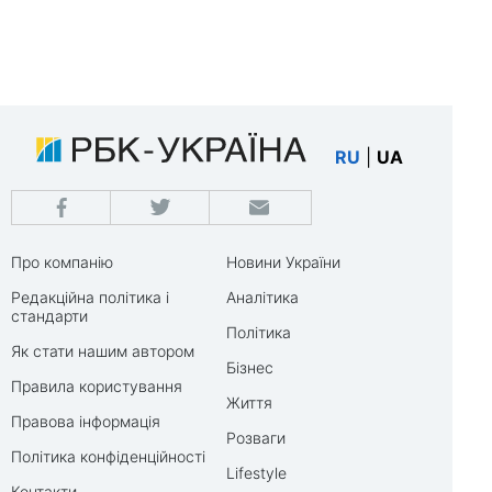
RU
|
UA
Про компанію
Новини України
Редакційна політика і
Аналітика
стандарти
Політика
Як стати нашим автором
Бізнес
Правила користування
Життя
Правова інформація
Розваги
Політика конфіденційності
Lifestyle
Контакти