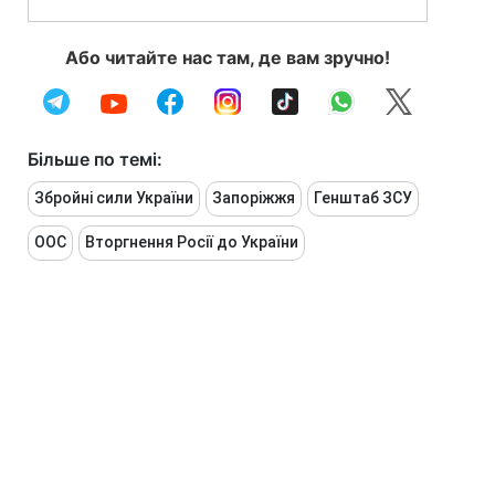
Або читайте нас там, де вам зручно!
Більше по темі:
Збройні сили України
Запоріжжя
Генштаб ЗСУ
ООС
Вторгнення Росії до України