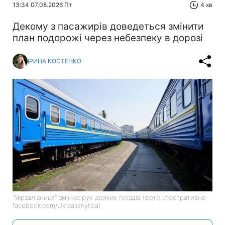
13:34 07.08.2026 Пт
4 хв
Декому з пасажирів доведеться змінити
план подорожі через небезпеку в дорозі
ІРИНА КОСТЕНКО
"Укрзалізниця" змінює рух деяких поїздів (фото ілюстративне:
facebook.com/Ukrzaliznytsia)