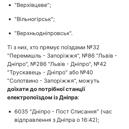
"Верхівцеве";
"Вільногірськ";
"Верхньодніпровськ".
Ті з них, хто прямує поїздами №32
"Перемишль - Запоріжжя", №86 "Львів -
Дніпро", №286 "Львів - Дніпро", №42
"Трускавець - Дніпро" або №40
"Солотвино - Запоріжжя", можуть
доїхати до потрібної станції
електропоїздом із Дніпра
:
⁠6035 "Дніпро - Пост Списання" (час
відправлення з Дніпра о 16:42);