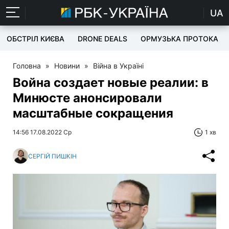
UA
ОБСТРІЛ КИЄВА
DRONE DEALS
ОРМУЗЬКА ПРОТОКА
Головна
»
Новини
»
Війна в Україні
Война создает новые реалии: в
Минюсте анонсировали
масштабные сокращения
14:56 17.08.2022 Ср
1 хв
СЕРГІЙ ПИШКІН