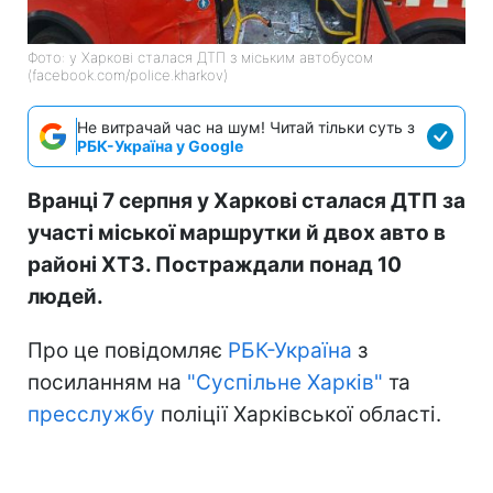
Фото: у Харкові сталася ДТП з міським автобусом
(facebook.com/police.kharkov)
Не витрачай час на шум! Читай тільки суть з
РБК-Україна у Google
Вранці 7 серпня у Харкові сталася ДТП за
участі міської маршрутки й двох авто в
районі ХТЗ. Постраждали понад 10
людей.
Про це повідомляє
РБК-Україна
з
посиланням на
"Суспільне Харків"
та
пресслужбу
поліції Харківської області.