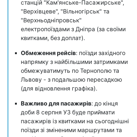
станцій "Кам'янське-Пасажирське",
"Верхівцеве", "Вільногірськ" та
"Верхньодніпровськ"
електропоїздами з Дніпра (за своїми
квитками, без доплат).
Обмеження рейсів
: поїзди західного
напрямку з найбільшими затримками
обмежуватимуть по Тернополю та
Львову - з подальшою пересадкою
(для відновлення графіка).
Важливо для пасажирів
: до кінця
доби 8 серпня УЗ буде приймати
пасажирів із квитками на сьогоднішні
поїзди зі зміненими маршрутами та