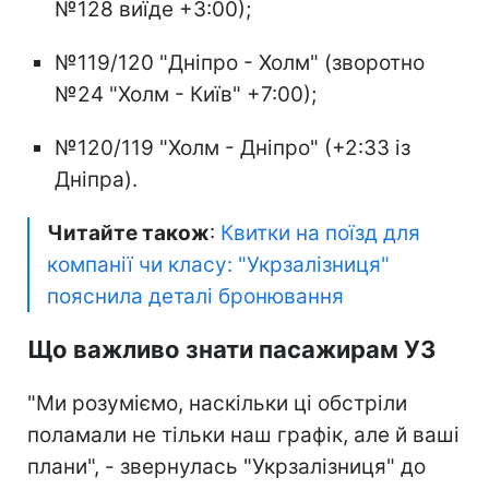
№128 виїде +3:00);
№119/120 "Дніпро - Холм" (зворотно
№24 "Холм - Київ" +7:00);
№120/119 "Холм - Дніпро" (+2:33 із
Дніпра).
Читайте також
:
Квитки на поїзд для
компанії чи класу: "Укрзалізниця"
пояснила деталі бронювання
Що важливо знати пасажирам УЗ
"Ми розуміємо, наскільки ці обстріли
поламали не тільки наш графік, але й ваші
плани", - звернулась "Укрзалізниця" до