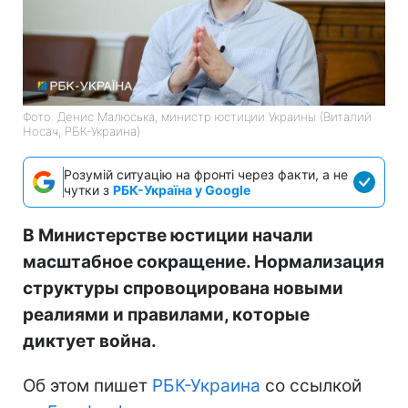
Фото: Денис Малюська, министр юстиции Украины (Виталий
Носач, РБК-Украина)
Розумій ситуацію на фронті через факти, а не
чутки з
РБК-Україна у Google
В Министерстве юстиции начали
масштабное сокращение. Нормализация
структуры спровоцирована новыми
реалиями и правилами, которые
диктует война.
Об этом пишет
РБК-Украина
со ссылкой