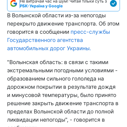
Не витрачай час на шум! Читай тільки суть з
РБК-Україна у Google
В Волынской области из-за непогоды
перекрыто движение транспорта. Об этом
говорится в сообщении
пресс-службы
Государственного агентства
автомобильных дорог Украины.
"Волынская область: в связи с такими
экстремальными погодными условиями -
образованием сильного гололеда на
дорожном покрытии в результате дождя
и минусовой температуры, было принято
решение закрыть движение транспорта в
пределах Волынской области до полной
ликвидации непогоды", - говорится в