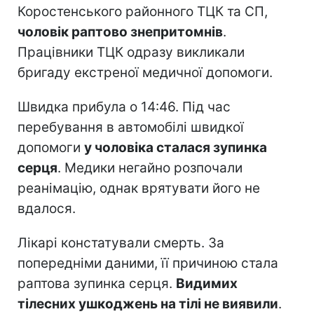
Коростенського районного ТЦК та СП,
чоловік раптово знепритомнів
.
Працівники ТЦК одразу викликали
бригаду екстреної медичної допомоги.
Швидка прибула о 14:46. Під час
перебування в автомобілі швидкої
допомоги
у чоловіка сталася зупинка
серця
. Медики негайно розпочали
реанімацію, однак врятувати його не
вдалося.
Лікарі констатували смерть. За
попередніми даними, її причиною стала
раптова зупинка серця.
Видимих
тілесних ушкоджень на тілі не виявили
.