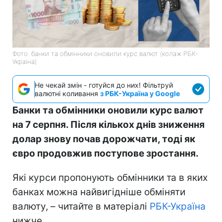
Фото: банки та обмінники оновили курс валют (колаж РБК-
Україна)
Не чекай змін - готуйся до них! Фільтруй
валютні коливання
з РБК-Україна у Google
Банки та обмінники оновили курс валют
на 7 серпня. Після кількох днів зниження
долар знову почав дорожчати, тоді як
євро продовжив поступове зростання.
Які курси пропонують обмінники та в яких
банках можна найвигідніше обміняти
валюту, – читайте в матеріалі
РБК-Україна
нижче.