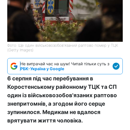
Фото: Ще один військовозобов'язаний раптово помер у ТЦК
(Getty Images)
Не витрачай час на шум! Читай тільки суть з
РБК-Україна у Google
6 серпня під час перебування в
Коростенському районному ТЦК та СП
один із військовозобов'язаних раптово
знепритомнів, а згодом його серце
зупинилося. Медикам не вдалося
врятувати життя чоловіка.