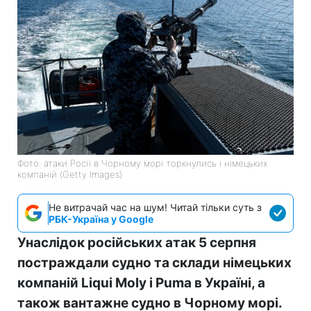
Фото: атаки Росії в Чорному морі торкнулись і німецьких
компаній (Getty Images)
Не витрачай час на шум! Читай тільки суть з
РБК-Україна у Google
Унаслідок російських атак 5 серпня
постраждали судно та склади німецьких
компаній Liqui Moly і Puma в Україні, а
також вантажне судно в Чорному морі.