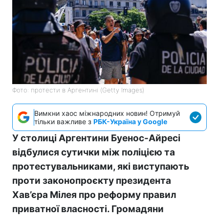
Фото: протести в Аргентині (Getty Images)
Вимкни хаос міжнародних новин! Отримуй
тільки важливе з
РБК-Україна у Google
У столиці Аргентини Буенос-Айресі
відбулися сутички між поліцією та
протестувальниками, які виступають
проти законопроєкту президента
Хав’єра Мілея про реформу правил
приватної власності. Громадяни