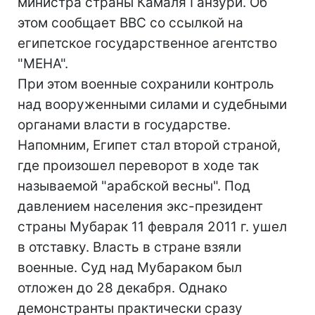
министра страны Камаля Ганзури. Об
этом сообщает BBC со ссылкой на
египетское государственное агентство
"МЕНА".
При этом военные сохранили контроль
над вооруженными силами и судебными
органами власти в государстве.
Напомним, Египет стал второй страной,
где произошел переворот в ходе так
называемой "арабской весны". Под
давлением населения экс-президент
страны Мубарак 11 февраля 2011 г. ушел
в отставку. Власть в стране взяли
военные. Суд над Мубараком был
отложен до 28 декабря. Однако
демонстранты практически сразу