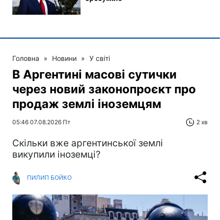
Головна
»
Новини
»
У світі
В Аргентині масові сутички
через новий законопроєкт про
продаж землі іноземцям
05:46 07.08.2026 Пт
2 хв
Скільки вже аргентинської землі
викупили іноземці?
ПИЛИП БОЙКО