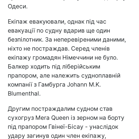
Одеси.
Екіпаж евакуювали, однак під час
евакуації по судну вдарив ще один
безпілотник. За неперевіреними даними,
ніхто не постраждав. Серед членів
екіпажу громадян Німеччини не було.
Балкер ходить під ліберійським
прапором, але належить судноплавній
компанії з Гамбурга Johann M.K.
Blumenthal.
Другим постраждалим судном став
сухогруз Mera Queen із зерном на борту
під прапором Гвінеї-Бісау - унаслідок
удару загинув один член екіпажу,