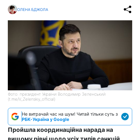
ОЛЕНА БДЖОЛА
Фото: президент України Володимир Зеленський
(t.me/V_Zelenskiy_official)
Не витрачай час на шум! Читай тільки суть з
РБК-Україна у Google
Пройшла координаційна нарада на
вищому рівні щодо усіх типів санкцій