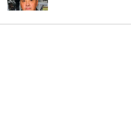
Головна
»
Бізнес
»
Tech
Вчена запропонувала нове
пояснення реальності:
резонансне дослідження
відкликали
19:12 06.08.2026 Чт
2 хв
Фізикиня назвала свідомість первинною
матерією Всесвіту
ОЛЬГА ЗАВАДА