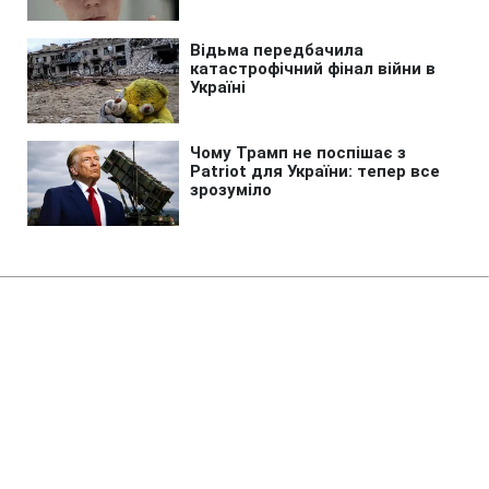
Головна
»
Життя
»
Суспільство
Суд повернув державі
Жовтневий палац у Києві
14:33 08.08.2026 Сб
2 хв
Історична будівля роками залишалася у