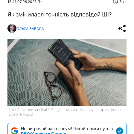
15:41 07.08.2026 Пт
3 хв
Як змінилася точність відповідей ШІ?
ОЛЬГА ЗАВАДА
OpenAI оновила ChatGPT для одного мільярда користувачів
(фото: Pexels)
Не витрачай час на шум! Читай тільки суть з
РБК-Україна у Google