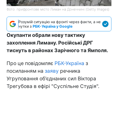
Фото: прифронтове місто Лиман на Донеччині (Getty Images)
Розумій ситуацію на фронті через факти, а не
чутки з
РБК-Україна у Google
Окупанти обрали нову тактику
захоплення Лиману. Російські ДРГ
тиснуть в районах Зарічного та Ямполя.
Про це повідомляє
РБК-Україна
з
посиланням на
заяву
речника
Угруповання об'єднаних сил Віктора
Трегубова в ефірі "Суспільне Студія".