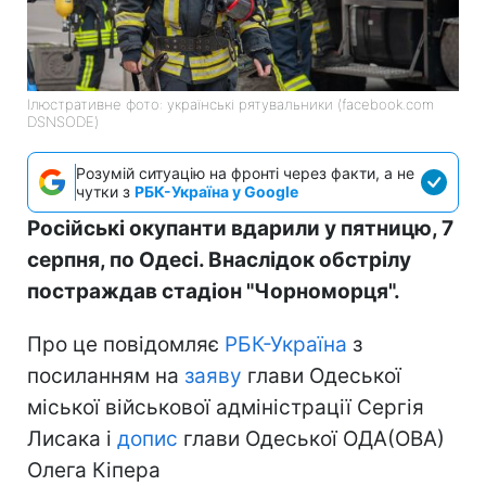
Ілюстративне фото: українські рятувальники (facebook.com
DSNSODE)
Розумій ситуацію на фронті через факти, а не
чутки з
РБК-Україна у Google
Російські окупанти вдарили у пятницю, 7
серпня, по Одесі. Внаслідок обстрілу
постраждав стадіон "Чорноморця".
Про це повідомляє
РБК-Україна
з
посиланням на
заяву
глави Одеської
міської військової адміністрації Сергія
Лисака і
допис
глави Одеської ОДА(ОВА)
Олега Кіпера