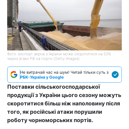
Фото: експорт зерна з України може скоротитися на 53%
через атаки РФ на порти (Getty Images)
Не витрачай час на шум! Читай тільки суть з
РБК-Україна у Google
Поставки сільськогосподарської
продукції з України цього сезону можуть
скоротитися більш ніж наполовину після
того, як російські атаки порушили
роботу чорноморських портів.