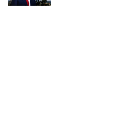
Головна
»
Бізнес
»
Tech
Найгірший рік в історії людства:
вчені знайшли причину
глобальної катастрофи
08:12 08.08.2026 Сб
2 хв
Наші предки спостерігали сонце без
тепла і літній сніг
ОЛЬГА ЗАВАДА