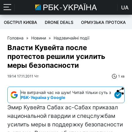
UA
ОБСТРІЛ КИЄВА
DRONE DEALS
ОРМУЗЬКА ПРОТОКА
Головна
»
Новини
»
Надзвичайні події
Власти Кувейта после
протестов решили усилить
меры безопасности
19:14 17.11.2011 Чт
1 хв
Не витрачай час на шум! Читай тільки суть з
РБК-Україна у Google
Эмир Кувейта Сабах ас-Сабах приказал
национальной гвардии и спецслужбам
усилить меры в поддержку безопасности