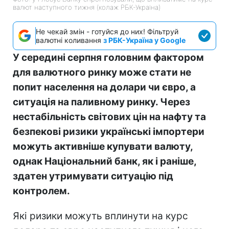
валют наступного тижня (колаж РБК-Україна)
Не чекай змін - готуйся до них! Фільтруй
валютні коливання
з РБК-Україна у Google
У середині серпня головним фактором
для валютного ринку може стати не
попит населення на долари чи євро, а
ситуація на паливному ринку. Через
нестабільність світових цін на нафту та
безпекові ризики українські імпортери
можуть активніше купувати валюту,
однак Національний банк, як і раніше,
здатен утримувати ситуацію під
контролем.
Які ризики можуть вплинути на курс