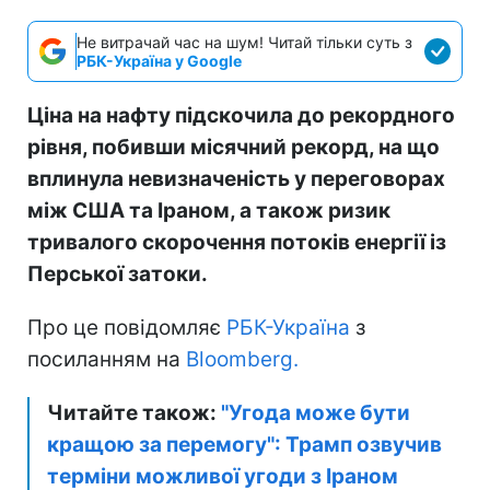
Не витрачай час на шум! Читай тільки суть з
РБК-Україна у Google
Ціна на нафту підскочила до рекордного
рівня, побивши місячний рекорд, на що
вплинула невизначеність у переговорах
між США та Іраном, а також ризик
тривалого скорочення потоків енергії із
Перської затоки.
Про це повідомляє
РБК-Україна
з
посиланням на
Bloomberg.
Читайте також:
"Угода може бути
кращою за перемогу": Трамп озвучив
терміни можливої угоди з Іраном