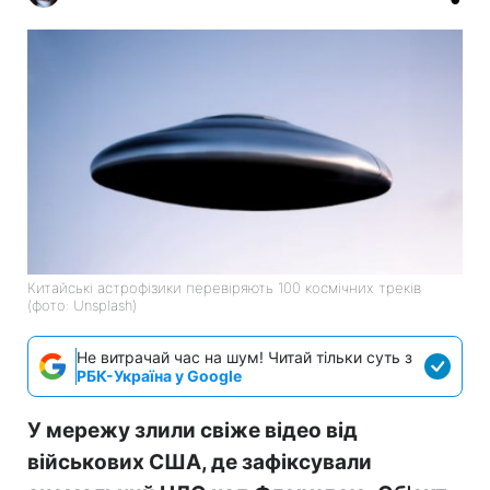
Китайські астрофізики перевіряють 100 космічних треків
(фото: Unsplash)
Не витрачай час на шум! Читай тільки суть з
РБК-Україна у Google
У мережу злили свіже відео від
військових США, де зафіксували