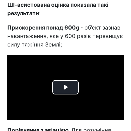
ШІ-асистована оцінка показала такі
результати
:
Прискорення понад 600g
- об'єкт зазнав
навантаження, яке у 600 разів перевищує
силу тяжіння Землі;
Play
Video
Порівняння з авіацією.
Для розуміння