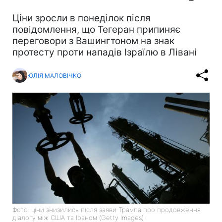
Ціни зросли в понеділок після
повідомлення, що Тегеран припиняє
переговори з Вашингтоном на знак
протесту проти нападів Ізраїлю в Лівані
ЮЛІЯ МАЛОВІЧКО
Фото: ціни знизились після заяви Трампа про продовження
діалогу між США та Іраном (Getty Images)