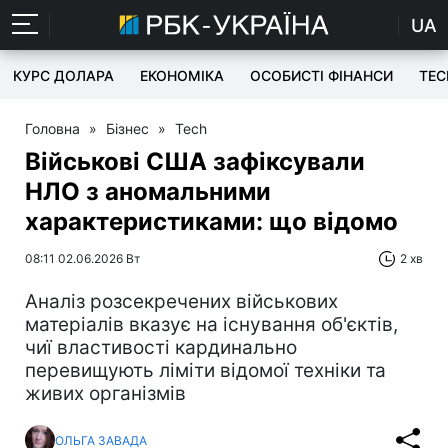
UA
КУРС ДОЛАРА
ЕКОНОМІКА
ОСОБИСТІ ФІНАНСИ
TEC
Головна
»
Бізнес
»
Tech
Військові США зафіксували
НЛО з аномальними
характеристиками: що відомо
08:11 02.06.2026 Вт
2 хв
Аналіз розсекречених військових
матеріалів вказує на існування об'єктів,
чиї властивості кардинально
перевищують ліміти відомої техніки та
живих організмів
ОЛЬГА ЗАВАДА