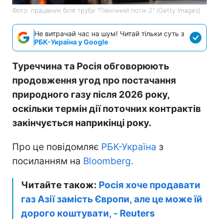
Фото: працівник біля труби "Північний потік-2" (Getty Images)
Не витрачай час на шум! Читай тільки суть з
РБК-Україна у Google
Туреччина та Росія обговорюють
продовження угод про постачання
природного газу після 2026 року,
оскільки термін дії поточних контрактів
закінчується наприкінці року.
Про це повідомляє
РБК-Україна
з
посиланням на
Bloomberg.
Читайте також:
Росія хоче продавати
газ Азії замість Європи, але це може їй
дорого коштувати, - Reuters