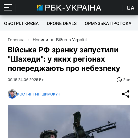
UA
ОБСТРІЛ КИЄВА
DRONE DEALS
ОРМУЗЬКА ПРОТОКА
Головна
»
Новини
»
Війна в Україні
Війська РФ зранку запустили
"Шахеди": у яких регіонах
попереджають про небезпеку
09:15 24.06.2025 Вт
2 хв
КОСТЯНТИН ШИРОКУН