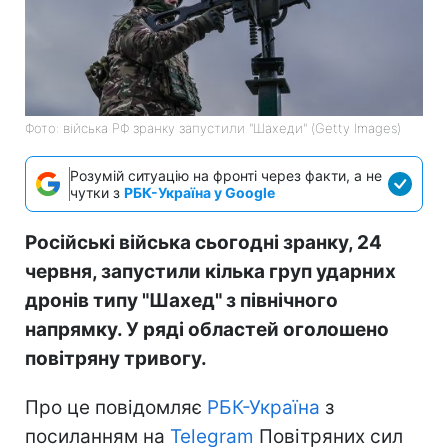
Фото: війська РФ зранку запустили "Шахеди" (Getty Images)
Розумій ситуацію на фронті через факти, а не
чутки з
РБК-Україна у Google
Російські війська сьогодні зранку, 24
червня, запустили кілька груп ударних
дронів типу "Шахед" з північного
напрямку. У ряді областей оголошено
повітряну тривогу.
Про це повідомляє
РБК-Україна
з
посиланням на
Telegram
Повітряних сил