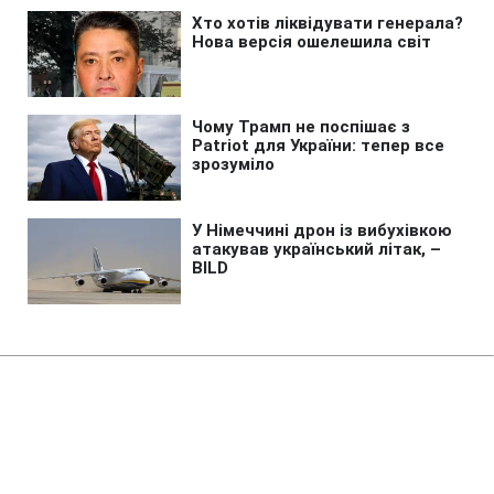
Головна
»
Новини
»
Війна в Україні
ЗСУ ліквідували катер з
ворожим десантом у Чорному