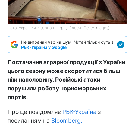
Фото: українське зерно в порту Одеси (Getty Images)
Не витрачай час на шум! Читай тільки суть з
РБК-Україна у Google
Постачання аграрної продукції з України
цього сезону може скоротитися більш
ніж наполовину. Російські атаки
порушили роботу чорноморських
портів.
Про це повідомляє
РБК-Україна
з
посиланням на
Bloomberg.