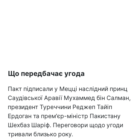
Що передбачає угода
Пакт підписали у Мецці наслідний принц
Саудівської Аравії Мухаммед бін Салман,
президент Туреччини Реджеп Тайіп
Ердоган та прем'єр-міністр Пакистану
Шехбаз Шаріф. Переговори щодо угоди
тривали близько року.