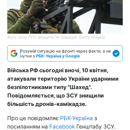
Фото: сили ППО знищили 14 "Шахедів" (Getty Images)
Розумій ситуацію на фронті через факти, а не
чутки з
РБК-Україна у Google
Війська РФ сьогодні вночі, 10 квітня,
атакували територію України ударними
безпілотниками типу "Шахед".
Повідомляється, що ЗСУ знищили
більшість дронів-камікадзе.
Про це повідомляє
РБК-Україна
з
посиланням на
Facebook
Генштабу ЗСУ.