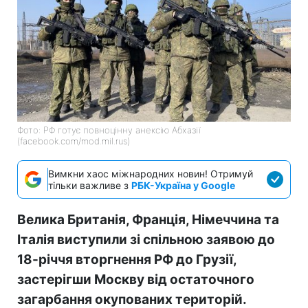
Фото: РФ готує повноцінну анексію Абхазії
(facebook.com/mod.mil.rus)
Вимкни хаос міжнародних новин! Отримуй
тільки важливе з
РБК-Україна у Google
Велика Британія, Франція, Німеччина та
Італія виступили зі спільною заявою до
18-річчя вторгнення РФ до Грузії,
застерігши Москву від остаточного
загарбання окупованих територій.