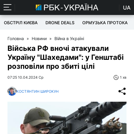
UA
ОБСТРІЛ КИЄВА
DRONE DEALS
ОРМУЗЬКА ПРОТОКА
Головна
»
Новини
»
Війна в Україні
Війська РФ вночі атакували
Україну "Шахедами": у Генштабі
розповіли про збиті цілі
07:25 10.04.2024 Ср
1 хв
КОСТЯНТИН ШИРОКУН