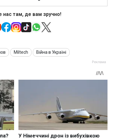
 нас там, де вам зручно!
нов
Miltech
Війна в Україні