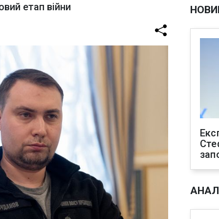
овий етап війни
НОВИ
Екс
Сте
зап
АНАЛ