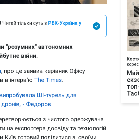
 Читай тільки суть з
РБК-Україна у
пи "розумних" автономних
йбутнє війни.
Кост
корес
а
, про це заявив керівник Офісу
Май
екз
в в інтерв'ю
The Times
.
топ
Tact
 випробувала ШІ-турель для
 дронів, - Федоров
перетворюється з чистого одержувача
ги на експортера досвіду та технологій
и Київ готовий поділитися зі своїми