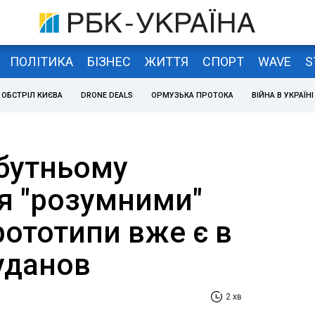
ПОЛІТИКА
БІЗНЕС
ЖИТТЯ
СПОРТ
WAVE
S
ОБСТРІЛ КИЄВА
DRONE DEALS
ОРМУЗЬКА ПРОТОКА
ВІЙНА В УКРАЇНІ
йбутньому
я "розумними"
рототипи вже є в
Буданов
2 хв