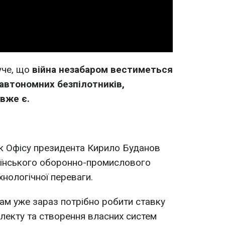
Video
уче, що
війна незабаром вестиметься
автономних безпілотників,
 вже є.
ик Офісу президента Кирило Буданов
аїнського оборонно-промислового
нологічної переваги.
ам уже зараз потрібно робити ставку
електу та створення власних систем