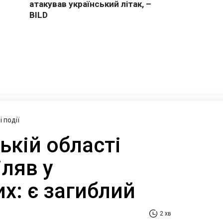
 події
ькій області
іляв у
х: є загиблий
2 хв