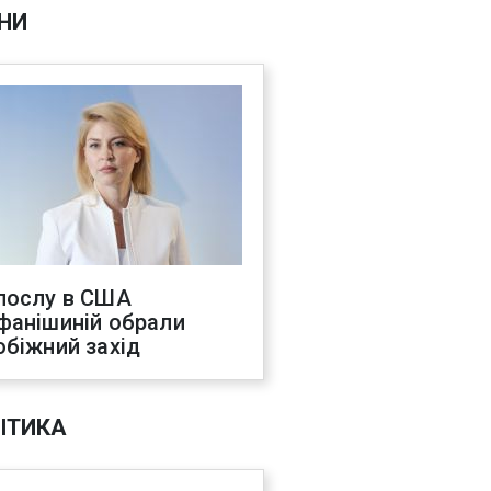
НИ
послу в США
фанішиній обрали
обіжний захід
ІТИКА