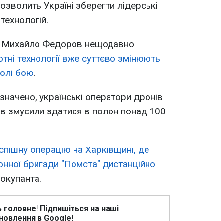
озволить Україні зберегти лідерські
 технологій.
ни Михайло Федоров нещодавно
лотні технології вже суттєво змінюють
полі бою
.
значено, українські оператори дронів
в змусили здатися в полон понад 100
спішну операцію на Харківщині, де
нної бригади "Помста" дистанційно
 окупанта.
ь головне! Підпишіться на наші
новлення в Google!