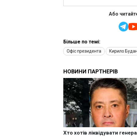
Або читайте
Більше по темі:
Офіс президента
Кирило Буда