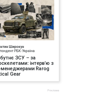
янтин Широкун
пондент РБК-Україна
бутнє ЗСУ – за
оскелетами: інтерв'ю з
-менеджерами Rarog
ical Gear