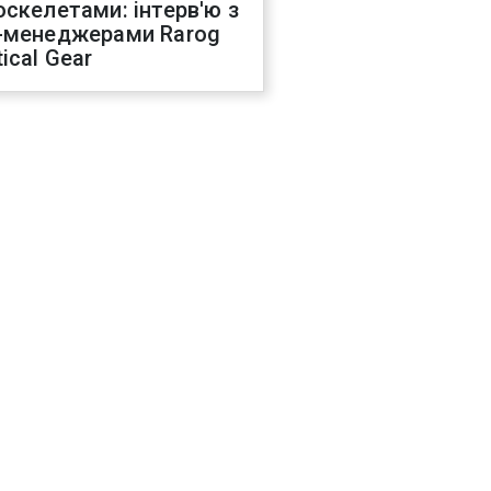
оскелетами: інтерв'ю з
-менеджерами Rarog
ical Gear