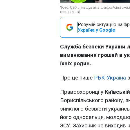
Фото: СБУ ліквідувала шахрайські схем
(ssu.gov.ua)
Розумій ситуацію на фро
Україна у Google
Служба безпеки України л
виманювання грошей в ук
їхніх родин.
Про це пише
РБК-Україна
з
Правоохоронці у
Київській
Бориспільського району, я
зниклого безвісти українс
його односельця, молодшо
ЗСУ. Захисник не виходив н