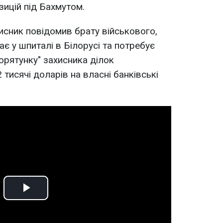
зицій під Бахмутом.
исник повідомив брату військового,
є у шпиталі в Білорусі та потребує
порятунку" захисника ділок
тисячі доларів на власні банківські
Play
Video