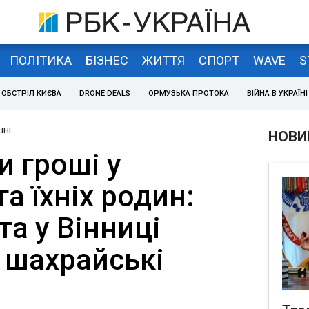
ПОЛІТИКА
БІЗНЕС
ЖИТТЯ
СПОРТ
WAVE
S
ОБСТРІЛ КИЄВА
DRONE DEALS
ОРМУЗЬКА ПРОТОКА
ВІЙНА В УКРАЇНІ
їні
НОВИ
 гроші у
та їхніх родин:
та у Вінниці
 шахрайські