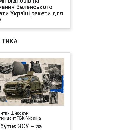
мп відповів на
хання Зеленського
ати Україні ракети для
О
ІТИКА
янтин Широкун
пондент РБК-Україна
бутнє ЗСУ – за