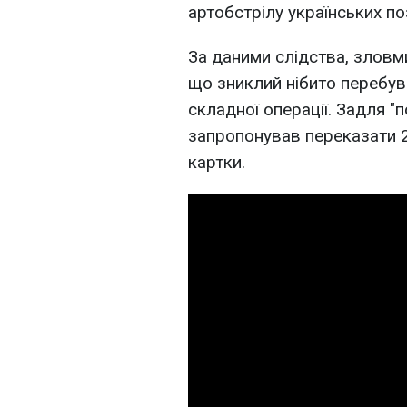
артобстрілу українських по
За даними слідства, зловм
що зниклий нібито перебува
складної операції. Задля "
запропонував переказати 2 
картки.