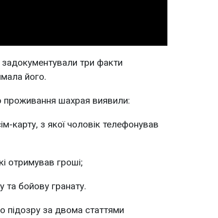
 задокументували три факти
мала його.
ю проживання шахрая виявили:
сім-карту, з якої чоловік телефонував
які отримував гроші;
у та бойову гранату.
о підозру за двома статтями