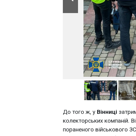
До того ж, у
Вінниці
затрим
колекторських компаній. В
пораненого військового ЗС