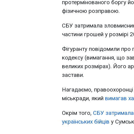
протермінованого боргу йо
фізичною розправою.
СБУ затримала зловмисник
частини грошей у розмірі 2
Фігуранту повідомили про п
кодексу (вимагання, що з
великих розмірах). Його а
застави.
Нагадаємо, правоохоронці
міськради, який
вимагав ха
Окрім того,
СБУ затримала 
українських бійців
у Сумські