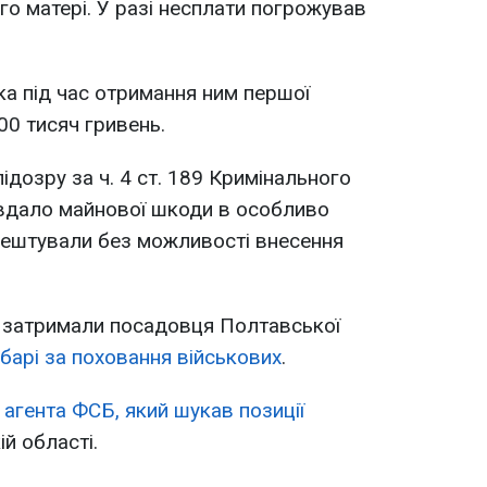
го матері. У разі несплати погрожував
а під час отримання ним першої
00 тисяч гривень.
ідозру за ч. 4 ст. 189 Кримінального
авдало майнової шкоди в особливо
рештували без можливості внесення
 затримали посадовця Полтавської
барі за поховання військових
.
агента ФСБ, який шукав позиції
й області.