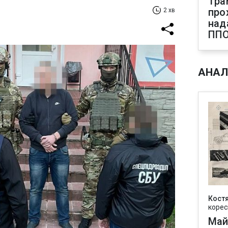
Тра
про
2 хв
над
ПП
АНАЛ
Кост
корес
Май