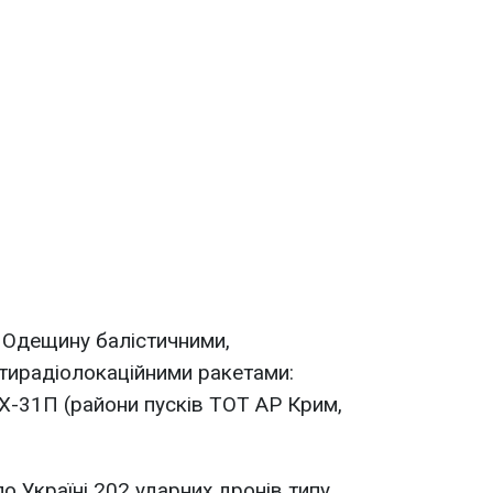
и Одещину балістичними,
тирадіолокаційними ракетами:
 Х-31П (райони пусків ТОТ АР Крим,
по Україні 202 ударних дронів типу