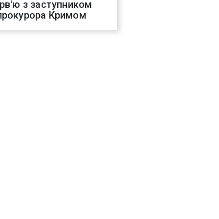
ерв'ю з заступником
прокурора Кримом