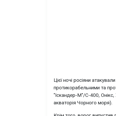
Цієї ночі росіяни атакувал
протикорабельними та про
"Іскандер-М"/С-400, Онікс,
акваторія Чорного моря).
Крім того, ворог випустив 