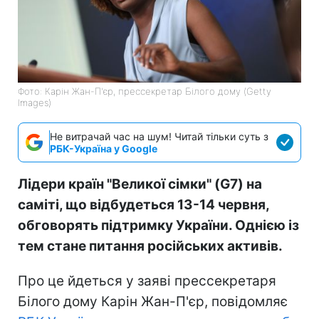
Фото: Карін Жан-П'єр, прессекретар Білого дому (Getty
Images)
Не витрачай час на шум! Читай тільки суть з
РБК-Україна у Google
Лідери країн "Великої сімки" (G7) на
саміті, що відбудеться 13-14 червня,
обговорять підтримку України. Однією із
тем стане питання російських активів.
Про це йдеться у заяві прессекретаря
Білого дому Карін Жан-П'єр, повідомляє