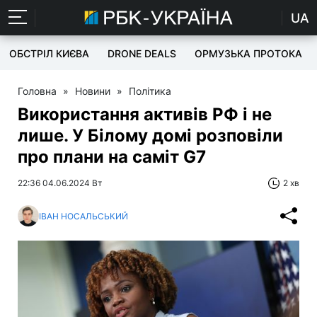
UA
ОБСТРІЛ КИЄВА
DRONE DEALS
ОРМУЗЬКА ПРОТОКА
Головна
»
Новини
»
Політика
Використання активів РФ і не
лише. У Білому домі розповіли
про плани на саміт G7
22:36 04.06.2024 Вт
2 хв
ІВАН НОСАЛЬСЬКИЙ