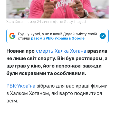
Халк Хоган помер 24 липня (фото: Getty Images)
Будь у курсі, а не в шоці! Додай змісту своїй
стрічці
разом з РБК-Україна в Google
Новина про
смерть Халка Хогана
вразила
не лише світ спорту. Він був рестлером, а
ще грав у кіно, його персонажі завжди
були яскравими та особливими.
РБК-Україна
зібрало для вас кращі фільми
з Халком Хоганом, які варто подивитися
всім.