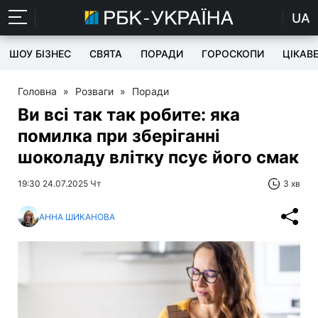
UA
ШОУ БІЗНЕС
СВЯТА
ПОРАДИ
ГОРОСКОПИ
ЦІКАВ
Головна
»
Розваги
»
Поради
Ви всі так так робите: яка
помилка при зберіганні
шоколаду влітку псує його смак
19:30 24.07.2025 Чт
3 хв
АННА ШИКАНОВА