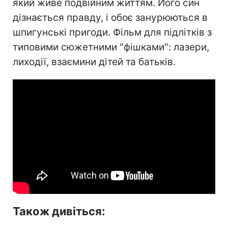
який живе подвійним життям. Його син
дізнається правду, і обоє занурюються в
шпигунські пригоди. Фільм для підлітків з
типовими сюжетними "фішками": лазери,
лиходії, взаємини дітей та батьків.
Також дивіться: