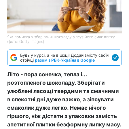
Яка помилка у зберіганні шоколаду зіпсує його смак влітку
(фото: Getty Images)
Будь у курсі, а не в шоці! Додай змісту своїй
стрічці
разом з РБК-Україна в Google
Літо - пора сонечка, тепла і...
розтопленого шоколаду. Зберігати
улюблені ласощі твердими та смачними
в спекотні дні дуже важко, а зіпсувати
смаколик дуже легко. Немає нічого
гіршого, ніж дістати з упаковки замість
апетитної плитки безформну липку масу.