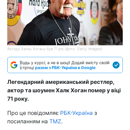
Актору Халку Хогану був 71 рік (фото: Getty Images)
Будь у курсі, а не в шоці! Додай змісту своїй
стрічці
разом з РБК-Україна в Google
Легендарний американський рестлер,
актор та шоумен Халк Хоган помер у віці
71 року.
Про це повідомляє
РБК-Україна
з
посиланням на
TMZ
.