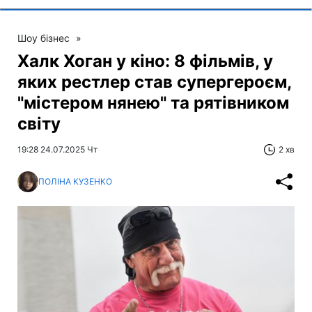
Шоу бізнес
»
Халк Хоган у кіно: 8 фільмів, у
яких рестлер став супергероєм,
"містером нянею" та рятівником
світу
19:28 24.07.2025 Чт
2 хв
ПОЛІНА КУЗЕНКО